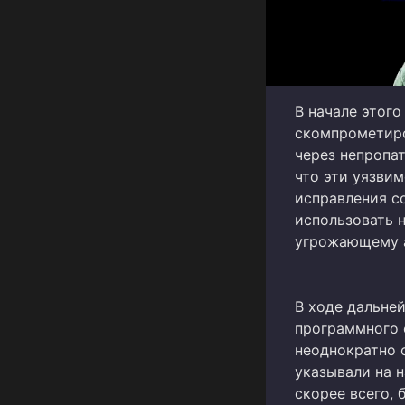
В начале этог
скомпрометир
через непропа
что эти уязви
исправления с
использовать 
угрожающему а
В ходе дальне
программного 
неоднократно 
указывали на н
скорее всего,