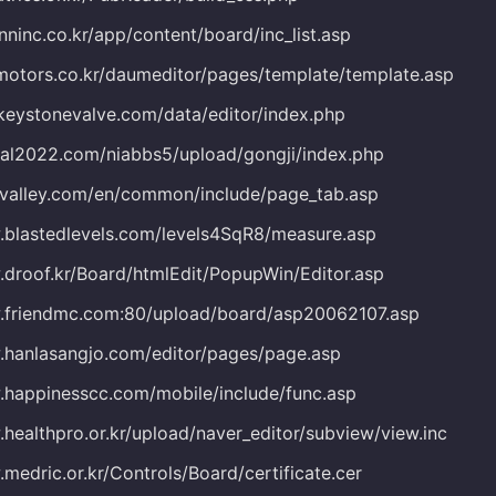
nninc.co.kr/app/content/board/inc_list.asp
emotors.co.kr/daumeditor/pages/template/template.asp
-keystonevalve.com/data/editor/index.php
mal2022.com/niabbs5/upload/gongji/index.php
evalley.com/en/common/include/page_tab.asp
.blastedlevels.com/levels4SqR8/measure.asp
.droof.kr/Board/htmlEdit/PopupWin/Editor.asp
.friendmc.com:80/upload/board/asp20062107.asp
.hanlasangjo.com/editor/pages/page.asp
.happinesscc.com/mobile/include/func.asp
healthpro.or.kr/upload/naver_editor/subview/view.inc
medric.or.kr/Controls/Board/certificate.cer