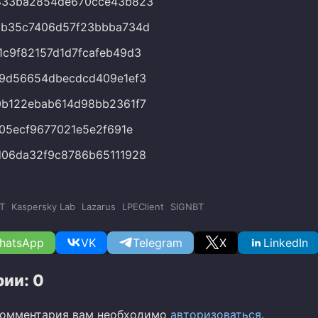
833ba2854de670cce43b823
0b35c7406d57f23bbba734d
c9f82157d1d7fcafeb49d3
d9d56654dbecdcd409e1ef3
0b122ebab614d98bb2361f7
705ecf9677021e5e2f691e
d06da32f9c8786b65111928
T
Kaspersky Lab
Lazarus
LPEClient
SIGNBT
hatsApp
VK
Telegram
X
LinkedIn
ии: 0
комментария вам необходимо
авторизоваться
.