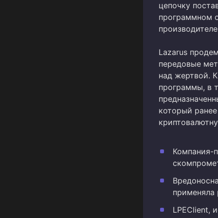
цепочку поста
программном о
производителе
Lazarus проде
передовые мет
над жертвой. 
программы, в т
предназначенн
который ранее
криптовалютну
Компания-п
скомпромет
Вредоносна
применяла 
LPEClient,