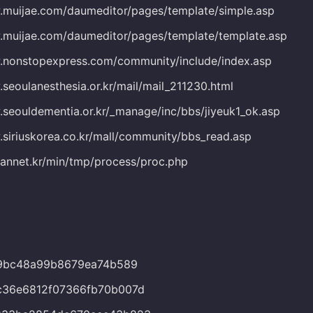
.muijae.com/daumeditor/pages/template/simple.asp
.muijae.com/daumeditor/pages/template/template.asp
.nonstopexpress.com/community/include/index.asp
seoulanesthesia.or.kr/mail/mail_211230.html
.seouldementia.or.kr/_manage/inc/bbs/jiyeuk1_ok.asp
.siriuskorea.co.kr/mall/community/bbs_read.asp
hannet.kr/min/tmp/process/proc.php
79bc48a99b8679ea74b589
c36e6812f07366fb70b007d