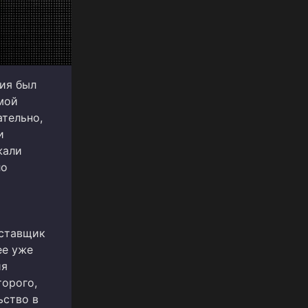
ния был
мой
тельно,
и
жали
ло
оставщик
ее уже
ия
торого,
ьство в