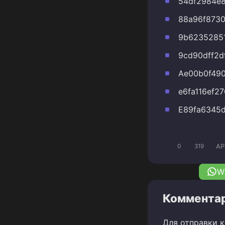
54df2984e
88a96f873
9b62352851
9cd90dff2
Ae00b0f49
e6fa116ef2
E89fa6345
AP
0
319
W
Комментар
Для отправки 