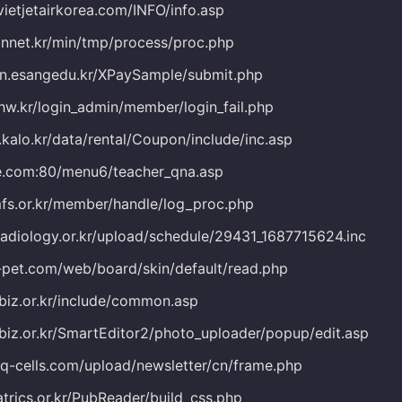
vietjetairkorea.com/INFO/info.asp
annet.kr/min/tmp/process/proc.php
in.esangedu.kr/XPaySample/submit.php
shw.kr/login_admin/member/login_fail.php
r.kalo.kr/data/rental/Coupon/include/inc.asp
je.com:80/menu6/teacher_qna.asp
mfs.or.kr/member/handle/log_proc.php
.radiology.or.kr/upload/schedule/29431_1687715624.inc
le-pet.com/web/board/skin/default/read.php
nbiz.or.kr/include/common.asp
nbiz.or.kr/SmartEditor2/photo_uploader/popup/edit.asp
-q-cells.com/upload/newsletter/cn/frame.php
atrics.or.kr/PubReader/build_css.php