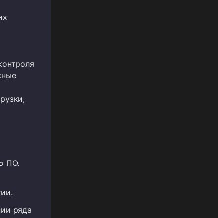
их
контроля
сные
рузки,
о ПО.
ии.
нии ряда