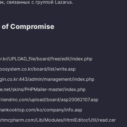
к, связанных с группой Lazarus.
s of Compromise
or.kr/UPLOAD_file/board/free/edit/index.php
oosystem.co.kr/board/list/write.asp
rigin.co.kr:443/admin/management/index.php
re.net/skins/PHPMailer-master/index.php
friendmc.com/upload/board/asp20062107.asp
.hankooktop.com/ko/company/info.asp
khmcpharm.com/Lib/Modules/HtmlEditor/Util/read.cer