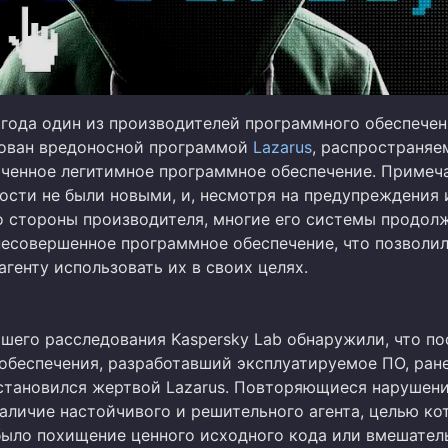
о года один из производителей программного обеспече
ован вредоносной программой
Lazarus
, распространяе
тченное легитимное программное обеспечение. Примеча
мости не были новыми, и, несмотря на предупреждения 
о стороны производителя, многие его системы продол
несовершенное программное обеспечение, что позволи
генту использовать их в своих целях.
йшего расследования Kaspersky Lab обнаружили, что п
обеспечения, разработавший эксплуатируемое ПО, ран
становился жертвой Lazarus. Повторяющиеся нарушен
аличие настойчивого и решительного агента, целью ко
 было похищение ценного исходного кода или вмешател