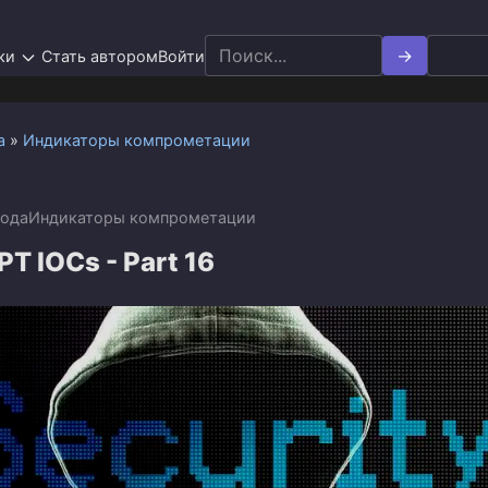
Search
ки
Стать автором
Войти
for:
а
»
Индикаторы компрометации
года
Индикаторы компрометации
PT IOCs - Part 16