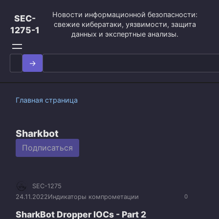
Перейти
Новости информационной безопасности:
к
SEC-
свежие кибератаки, уязвимости, защита
контенту
1275-1
данных и экспертные анализы.
Search
for:
Главная страница
Sharkbot
Подписаться
SEC-1275
24.11.2022
Индикаторы компрометации
0
SharkBot Dropper IOCs - Part 2