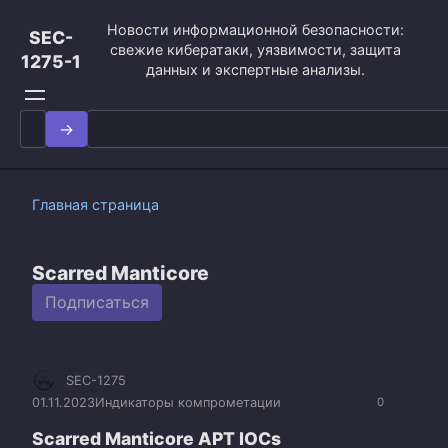
Перейти
Новости информационной безопасности:
к
SEC-
свежие кибератаки, уязвимости, защита
контенту
1275-1
данных и экспертные анализы.
Search
for:
Главная страница
Scarred Manticore
Подписаться
SEC-1275
01.11.2023
Индикаторы компрометации
0
Scarred Manticore APT IOCs