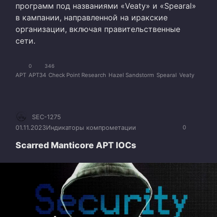
программ под названиями «Veaty» и «Spearal»
в кампании, направленной на иракские
организации, включая правительственные
сети.
0
346
APT
APT34
Check Point Research
Hazel Sandstorm
Spearal
Veaty
SEC-1275
01.11.2023
Индикаторы компрометации
0
Scarred Manticore APT IOCs