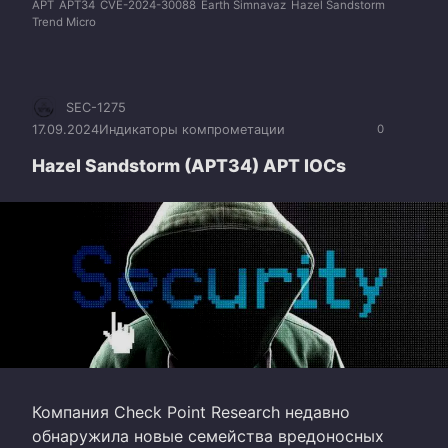
APT
APT34
CVE-2024-30088
Earth Simnavaz
Hazel Sandstorm
Trend Micro
SEC-1275
17.09.2024
Индикаторы компрометации
0
Hazel Sandstorm (APT34) APT IOCs
Компания Check Point Research недавно
обнаружила новые семейства вредоносных