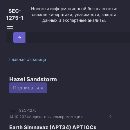
Перейти
Новости информационной безопасности:
к
SEC-
свежие кибератаки, уязвимости, защита
контенту
1275-1
данных и экспертные анализы.
Search
for:
Главная страница
Hazel Sandstorm
Подписаться
SEC-1275
14.10.2024
Индикаторы компрометации
0
Earth Simnavaz (APT34) APT IOCs