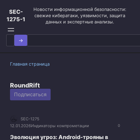
Перейти
Новости информационной безопасности:
к
SEC-
свежие кибератаки, уязвимости, защита
контенту
1275-1
данных и экспертные анализы.
Search
for:
Главная страница
RoundRift
Подписаться
SEC-1275
12.01.2026
Индикаторы компрометации
0
Эволюция угроз: Android-трояны в