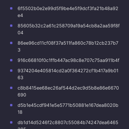
6f5502b0e2e99d5f9be4e5f9dcf3fa21b48a92
e4
85605b32c2a61c258709a19a54cb8a2aa59f8f
04
86ee96cd11cf08f37a511fa860c78b12cb237b7
3
916c66810f0c1ffb447ac98c8e707c75aa911b4f
9374204e405814cd2a0f364272cf1b417a9b01
63
c8b8415ee68ec26af544d2ec9d5b8e86e6670
690
d5b1e45cdf941e5e5771b50881e167dea8020b
18
db1d14d5246f2c8807c55084b74247dea6465