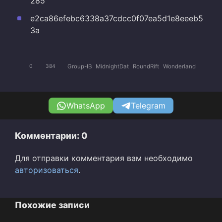
285
e2ca86efebc6338a37cdcc0f07ea5d1e8eeeb5
3a
Group-IB
MidnightDat
RoundRift
Wonderland
0
384
WhatsApp
Telegram
Комментарии: 0
Для отправки комментария вам необходимо
авторизоваться
.
Похожие записи