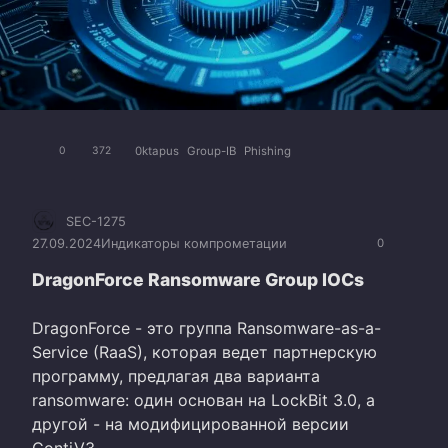
0ktapus
Group-IB
Phishing
0
372
SEC-1275
27.09.2024
Индикаторы компрометации
0
DragonForce Ransomware Group IOCs
DragonForce - это группа Ransomware-as-a-
Service (RaaS), которая ведет партнерскую
программу, предлагая два варианта
ransomware: один основан на LockBit 3.0, а
другой - на модифицированной версии
ContiV3.