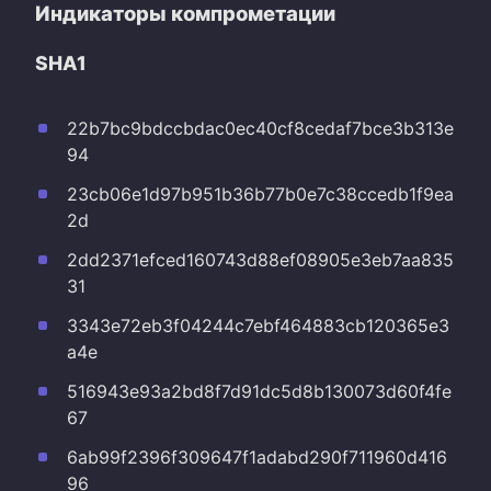
Индикаторы компрометации
SHA1
22b7bc9bdccbdac0ec40cf8cedaf7bce3b313e
94
23cb06e1d97b951b36b77b0e7c38ccedb1f9ea
2d
2dd2371efced160743d88ef08905e3eb7aa835
31
3343e72eb3f04244c7ebf464883cb120365e3
a4e
516943e93a2bd8f7d91dc5d8b130073d60f4fe
67
6ab99f2396f309647f1adabd290f711960d416
96