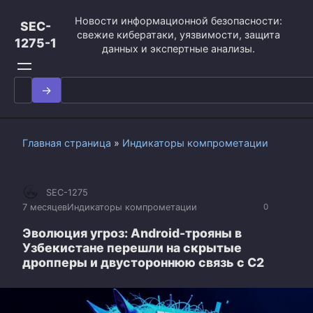
Перейти
Новости информационной безопасности:
к
SEC-
свежие кибератаки, уязвимости, защита
контенту
1275-1
данных и экспертные анализы.
Search
for:
Главная страница
»
Индикаторы компрометации
SEC-1275
7 месяцев
Индикаторы компрометации
0
Эволюция угроз: Android-трояны в
Узбекистане перешли на скрытые
дропперы и двустороннюю связь с C2