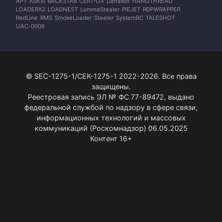
APT
AuKill
BACKSTAB
CERT-UA
DanaBot
HANGTHREAD
LOADERX3
LOADNEST
LummaStealer
PIEJET
RDPWRAPPER
RedLine
RMS
SmokeLoader
Stealer
SystemBC
TALESHOT
UAC-0006
© SEC-1275-1/СЕК-1275-1 2022-2026. Все права
защищены.
Реестровая запись ЭЛ № ФС 77-89472, выдано
федеральной службой по надзору в сфере связи,
информационных технологий и массовых
коммуникаций (Роскомнадзор) 06.05.2025
Контент 16+