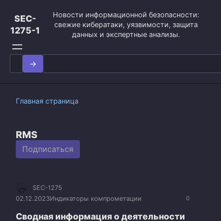
Перейти
Новости информационной безопасности:
к
SEC-
свежие кибератаки, уязвимости, защита
контенту
1275-1
данных и экспертные анализы.
Search
for:
Главная страница
RMS
Подписаться
SEC-1275
02.12.2023
Индикаторы компрометации
0
Сводная информация о деятельности