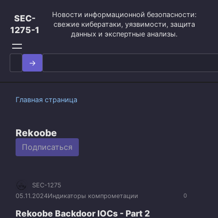
Перейти
Новости информационной безопасности:
к
SEC-
свежие кибератаки, уязвимости, защита
контенту
1275-1
данных и экспертные анализы.
Search
for:
Главная страница
Rekoobe
Подписаться
SEC-1275
05.11.2024
Индикаторы компрометации
0
Rekoobe Backdoor IOCs - Part 2