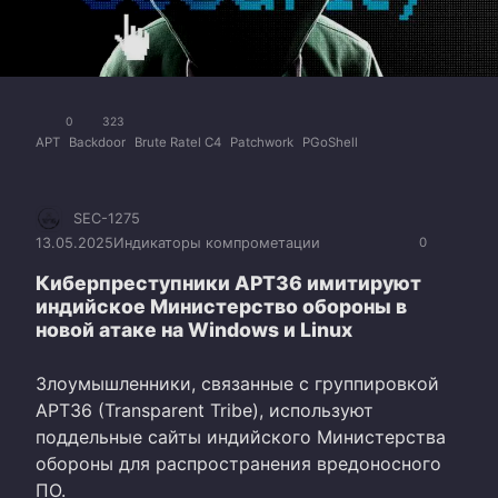
0
323
APT
Backdoor
Brute Ratel C4
Patchwork
PGoShell
SEC-1275
13.05.2025
Индикаторы компрометации
0
Киберпреступники APT36 имитируют
индийское Министерство обороны в
новой атаке на Windows и Linux
Злоумышленники, связанные с группировкой
APT36 (Transparent Tribe), используют
поддельные сайты индийского Министерства
обороны для распространения вредоносного
ПО.