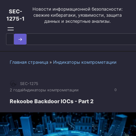
Перейти
Новости информационной безопасности:
к
SEC-
свежие кибератаки, уязвимости, защита
контенту
1275-1
данных и экспертные анализы.
Search
for:
Главная страница
»
Индикаторы компрометации
SEC-1275
2 года
Индикаторы компрометации
0
Rekoobe Backdoor IOCs - Part 2