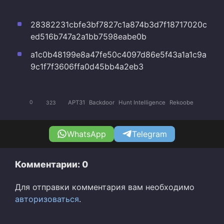
28382231cbfe3bf7827c1a874b3d7f18717020c
ed516b747a2a1bb7598eabe0b
a1c0b48199e8a47fe50c4097d86e5f43a1a1c9a
9c1f7f3606ffa0d45bb4a2eb3
APT31
Backdoor
Hunt Intelligence
Rekoobe
0
323
WhatsApp
Telegram
Комментарии: 0
Для отправки комментария вам необходимо
авторизоваться
.