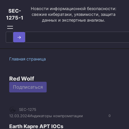
Перейти
Новости информационной безопасности:
к
SEC-
свежие кибератаки, уязвимости, защита
контенту
1275-1
данных и экспертные анализы.
Search
for:
Главная страница
Red Wolf
Подписаться
SEC-1275
12.03.2024
Индикаторы компрометации
0
Earth Kapre APT IOCs