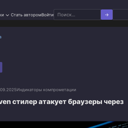
Search
ки
Стать автором
Войти
for:
а
.09.2025
Индикаторы компрометации
en стилер атакует браузеры через