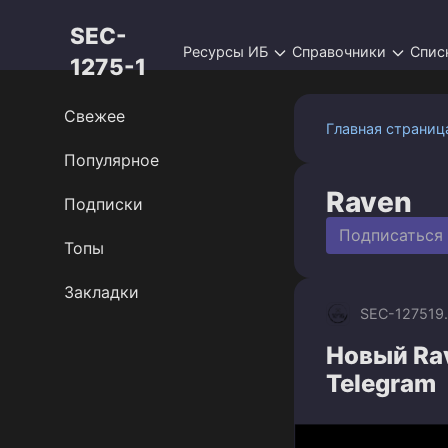
Перейти
SEC-
к
Ресурсы ИБ
Справочники
Спис
контенту
1275-1
Свежее
Главная страниц
Популярное
Raven
Подписки
Подписаться
Топы
Закладки
SEC-1275
19
Новый Rav
Telegram