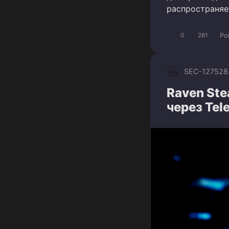
распространяе
Po
0
261
SEC-1275
28
Raven Ste
через Tel