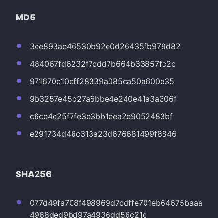
MD5
3ee893ae46530b92e0d26435fb979d82
484067fd6232f7cdd7b664b33857fc2c
971670c10eff28339a085ca50a600e35
9b3257e45b27a6bbe4e240e41a3a306f
c6ce4e25f7fe3e3bb1eea2e9052483bf
e291734d46c313a23d676681499f8846
SHA256
077d49fa708f498969d7cdffe701eb64675baaa
4968ded9bd97a4936dd56c21c