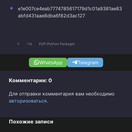
e1e007ce4eab7774785617179d1c01a9381ae83
abfd431aae8dba6f82d3ac127
PyPI (Python Package)
0
116
WhatsApp
Telegram
Комментарии: 0
Для отправки комментария вам необходимо
авторизоваться
.
Похожие записи