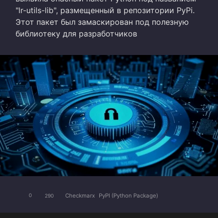
"lr-utils-lib", размещенный в репозитории PyPi.
Этот пакет был замаскирован под полезную
библиотеку для разработчиков
Checkmarx
PyPI (Python Package)
0
290