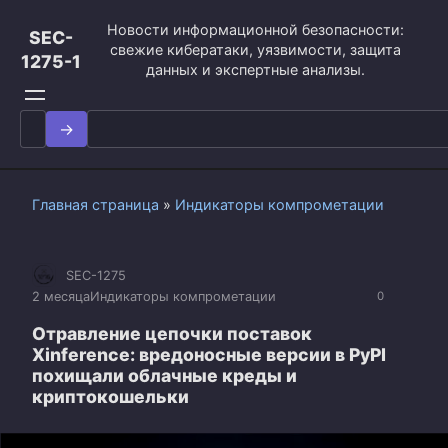
Перейти
Новости информационной безопасности:
к
SEC-
свежие кибератаки, уязвимости, защита
контенту
1275-1
данных и экспертные анализы.
Search
for:
Главная страница
»
Индикаторы компрометации
SEC-1275
2 месяца
Индикаторы компрометации
0
Отравление цепочки поставок
Xinference: вредоносные версии в PyPI
похищали облачные креды и
криптокошельки