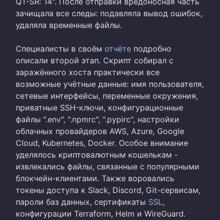
QT-SR: 14". После отправки вредоносная часть
зачищала все следы: подавляла вывод ошибок,
удаляла временные файлы.
Специалисты в своём
отчёте
подробно
описали второй этап. Скрипт собирал с
заражённого хоста практически все
возможные учётные данные: имя пользователя,
сетевые интерфейсы, переменные окружения,
приватные SSH-ключи, конфигурационные
файлы ".env", ".npmrc", ".pypirc", настройки
облачных провайдеров AWS, Azure, Google
Cloud, Kubernetes, Docker. Особое внимание
уделялось криптовалютным кошелькам -
извлекались файлы, связанные с популярными
блокчейн-клиентами. Также воровались
токены доступа к Slack, Discord, Git-сервисам,
пароли баз данных, сертификаты
SSL
,
конфигурации Terraform, Helm и WireGuard.