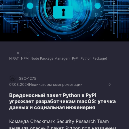
0
33
NjRAT
NPM (Node Package Manager)
PyPI (Python Package)
SEC-1275
07.08.2024
Индикаторы компрометации
0
Вредоносный пакет Python в PyPi
угрожает разработчикам macOS: утечка
данных и социальная инженерия
Команда Checkmarx Security Research Team
выявила опасный пакет Python под названием