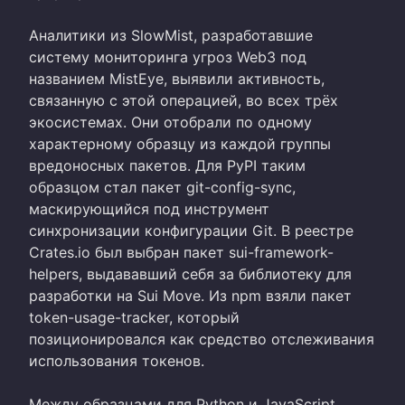
Аналитики из SlowMist, разработавшие
систему мониторинга угроз Web3 под
названием MistEye, выявили активность,
связанную с этой операцией, во всех трёх
экосистемах. Они отобрали по одному
характерному образцу из каждой группы
вредоносных пакетов. Для PyPI таким
образцом стал пакет git-config-sync,
маскирующийся под инструмент
синхронизации конфигурации Git. В реестре
Crates.io был выбран пакет sui-framework-
helpers, выдававший себя за библиотеку для
разработки на Sui Move. Из npm взяли пакет
token-usage-tracker, который
позиционировался как средство отслеживания
использования токенов.
Между образцами для Python и JavaScript