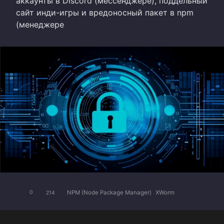
аккаунты в Discord (мессенджере), поддельный
сайт инди-игры и вредоносный пакет в npm
(менеджере
NPM (Node Package Manager)
XWorm
0
214