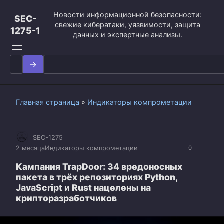
Перейти
Новости информационной безопасности:
к
SEC-
свежие кибератаки, уязвимости, защита
контенту
1275-1
данных и экспертные анализы.
Search
for:
Главная страница
»
Индикаторы компрометации
SEC-1275
2 месяца
Индикаторы компрометации
0
Кампания TrapDoor: 34 вредоносных
пакета в трёх репозиториях Python,
JavaScript и Rust нацелены на
крипторазработчиков