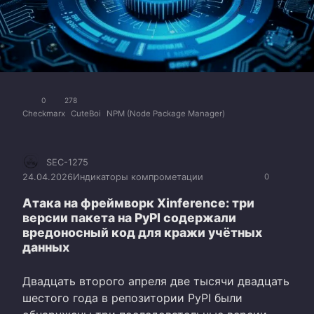
0
278
Checkmarx
CuteBoi
NPM (Node Package Manager)
SEC-1275
24.04.2026
Индикаторы компрометации
0
Атака на фреймворк Xinference: три
версии пакета на PyPI содержали
вредоносный код для кражи учётных
данных
Двадцать второго апреля две тысячи двадцать
шестого года в репозитории PyPI были