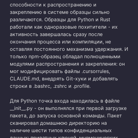
способности к распространению и
закреплению в системе образцы сильно
различаются. Образцы для Python и Rust
работали как одноразовые похитители - их
активность завершалась сразу после
окончания процесса или компиляции, не
оставляя постоянного механизма удержания. И
только npm-образец обладал полноценными
модулями распространения и закрепления: он
мог модифицировать файлы .cursorrules,
CLAUDE.md, внедрять Git-хуки и добавлять
строки в .bashrc, .zshrc и .profile.
Для Python точка входа находилась в файле
__init__.py - он выполнялся при первой загрузке
пакета, до запуска основной команды. Пакет
сканировал домашнюю директорию на
наличие шести типов конфиденциальных
данных: приватных ключей, мнемонических