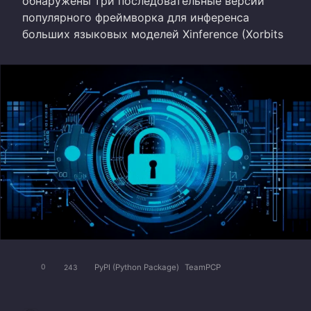
обнаружены три последовательные версии
популярного фреймворка для инференса
больших языковых моделей Xinference (Xorbits
PyPI (Python Package)
TeamPCP
0
243