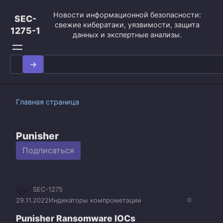
Перейти
Новости информационной безопасности:
к
SEC-
свежие кибератаки, уязвимости, защита
контенту
1275-1
данных и экспертные анализы.
Search
for:
Главная страница
Punisher
Подписаться
SEC-1275
29.11.2022
Индикаторы компрометации
0
Punisher Ransomware IOCs