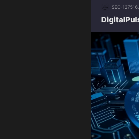
SEC-1275
16
DigitalPu