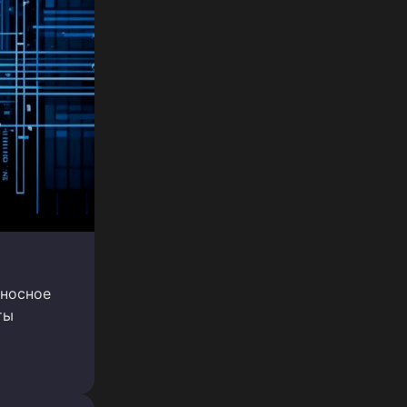
оносное
ты