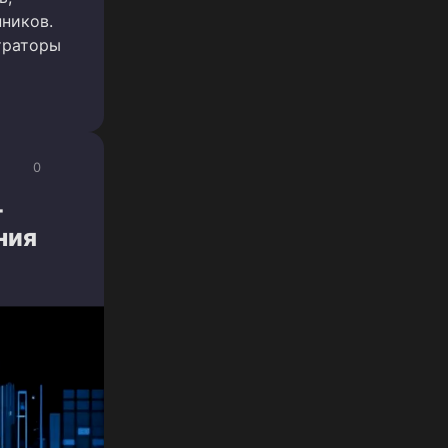
ников.
траторы
0
-
ния