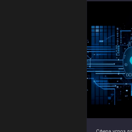
Сфера угроз д