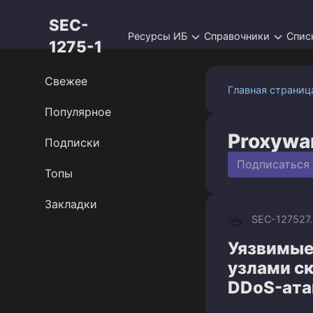
Перейти
SEC-
к
Ресурсы ИБ
Справочники
Спис
контенту
1275-1
Свежее
Главная страниц
Популярное
Proxywa
Подписки
Подписаться
Топы
Закладки
SEC-1275
27
Уязвимые
узлами с
DDoS-ата