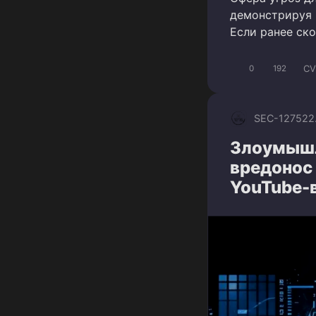
демонстрируя 
Если ранее ск
CV
0
192
SEC-1275
22
Злоумышл
вредонос
YouTube-