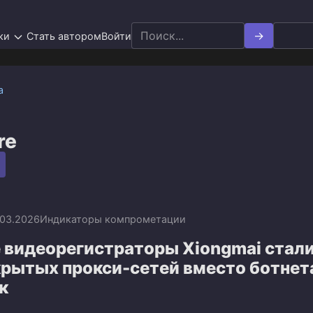
Search
ки
Стать автором
Войти
for:
а
re
.03.2026
Индикаторы компрометации
 видеорегистраторы Xiongmai стал
крытых прокси-сетей вместо ботнет
к