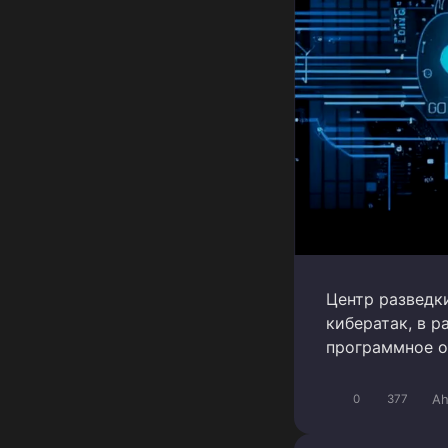
Центр разведк
кибератак, в 
программное о
Ah
0
377