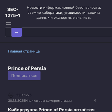
Перейти
Новости информационной безопасности:
к
SEC-
свежие кибератаки, уязвимости, защита
контенту
1275-1
данных и экспертные анализы.
Search
for:
Главная страница
Prince of Persia
Подписаться
SEC-1275
30.12.2025
Индикаторы компрометации
0
Кибергруппа Prince of Persia остаётся