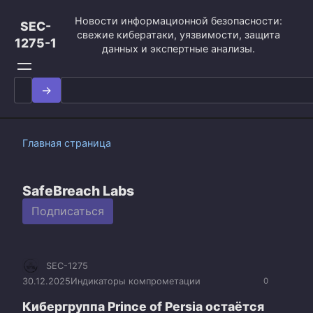
Перейти
Новости информационной безопасности:
к
SEC-
свежие кибератаки, уязвимости, защита
контенту
1275-1
данных и экспертные анализы.
Search
for:
Главная страница
SafeBreach Labs
Подписаться
SEC-1275
30.12.2025
Индикаторы компрометации
0
Кибергруппа Prince of Persia остаётся