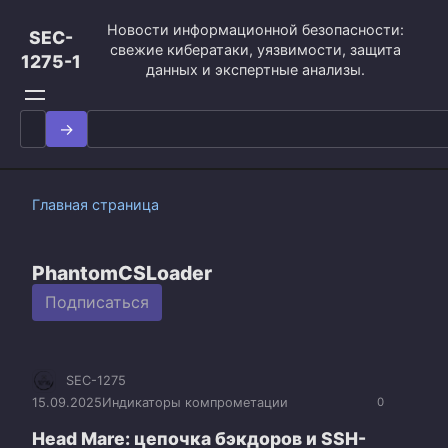
Перейти
Новости информационной безопасности:
к
SEC-
свежие кибератаки, уязвимости, защита
контенту
1275-1
данных и экспертные анализы.
Search
for:
Главная страница
PhantomCSLoader
Подписаться
SEC-1275
15.09.2025
Индикаторы компрометации
0
Head Mare: цепочка бэкдоров и SSH-