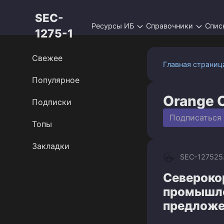
Перейти
SEC-
к
Ресурсы ИБ
Справочники
Спис
контенту
1275-1
Свежее
Главная страниц
Популярное
Orange 
Подписки
Подписаться
Топы
Закладки
SEC-1275
25
Североко
промышле
предложе