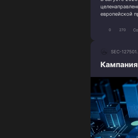
целенаправлен
европейской п
Co
0
270
SEC-1275
01
Кампания