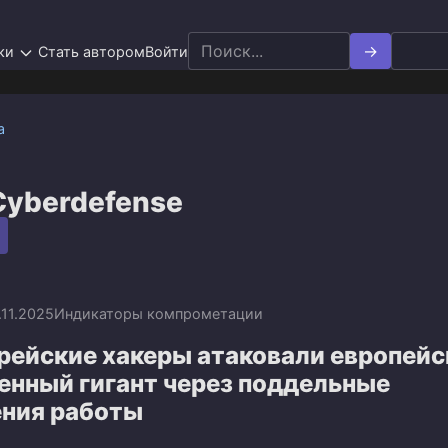
Search
ки
Стать автором
Войти
for:
а
Cyberdefense
.11.2025
Индикаторы компрометации
рейские хакеры атаковали европейс
нный гигант через поддельные
ния работы