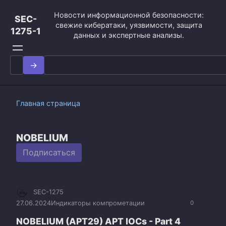
Перейти
Новости информационной безопасности:
к
SEC-
свежие кибератаки, уязвимости, защита
контенту
1275-1
данных и экспертные анализы.
Search
for:
Главная страница
NOBELIUM
Подписаться
SEC-1275
27.06.2024
Индикаторы компрометации
0
NOBELIUM (APT29) APT IOCs - Part 4