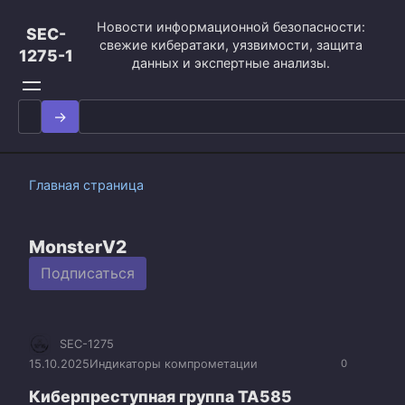
Перейти
Новости информационной безопасности:
к
SEC-
свежие кибератаки, уязвимости, защита
контенту
1275-1
данных и экспертные анализы.
Search
for:
Главная страница
MonsterV2
Подписаться
SEC-1275
15.10.2025
Индикаторы компрометации
0
Киберпреступная группа TA585