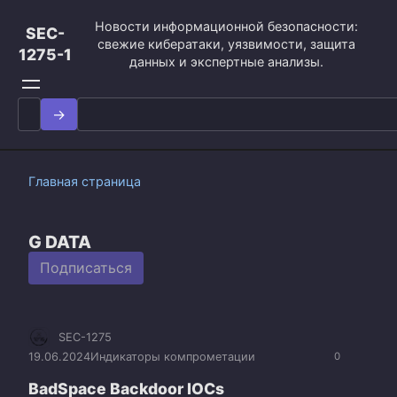
Перейти
Новости информационной безопасности:
к
SEC-
свежие кибератаки, уязвимости, защита
контенту
1275-1
данных и экспертные анализы.
Search
for:
Главная страница
G DATA
Подписаться
SEC-1275
19.06.2024
Индикаторы компрометации
0
BadSpace Backdoor IOCs