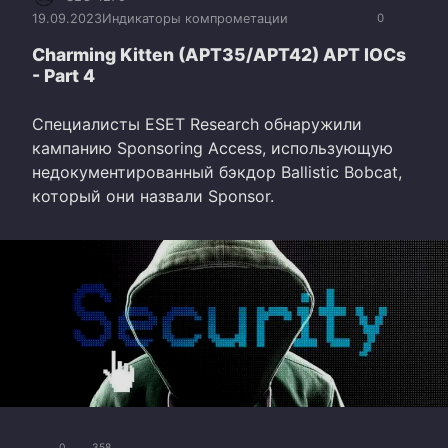
19.09.2023
Индикаторы компрометации
0
Charming Kitten (APT35/APT42) APT IOCs
- Part 4
Специалисты ESET Research обнаружили
кампанию Sponsoring Access, использующую
недокументированный бэкдор Ballistic Bobcat,
который они назвали Sponsor.
0
358