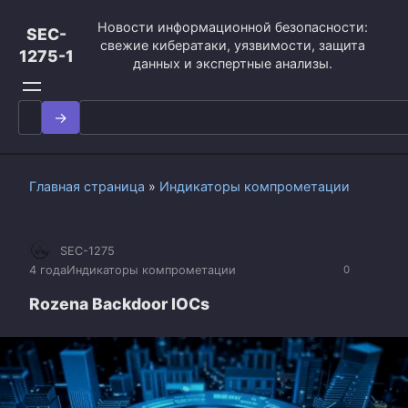
Перейти
Новости информационной безопасности:
к
SEC-
свежие кибератаки, уязвимости, защита
контенту
1275-1
данных и экспертные анализы.
Search
for:
Главная страница
»
Индикаторы компрометации
SEC-1275
4 года
Индикаторы компрометации
0
Rozena Backdoor IOCs