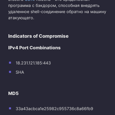
программа с бэкдором, способная внедрять
удаленное shell-соединение обратно на машину
атакующего.
Indicators of Compromise
IPv4 Port Combinations
18.231.121.185:443
SHA
MD5
33a43acbca1e25982c955736c8a66fb9