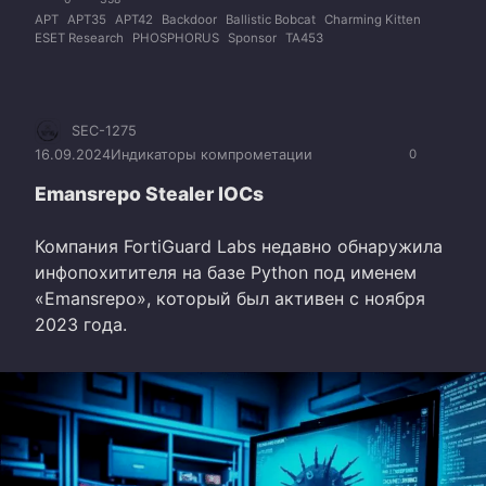
APT
APT35
APT42
Backdoor
Ballistic Bobcat
Charming Kitten
ESET Research
PHOSPHORUS
Sponsor
TA453
SEC-1275
16.09.2024
Индикаторы компрометации
0
Emansrepo Stealer IOCs
Компания FortiGuard Labs недавно обнаружила
инфопохитителя на базе Python под именем
«Emansrepo», который был активен с ноября
2023 года.