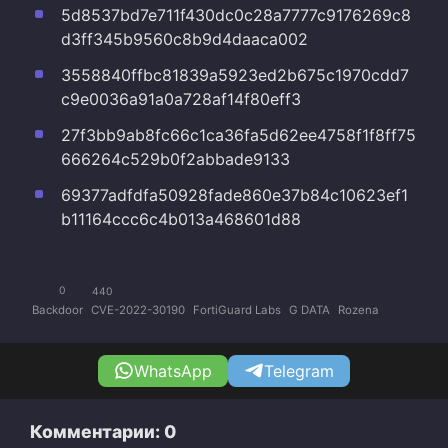
5d8537bd7e711f430dc0c28a7777c9176269c8
d3ff345b9560c8b9d4daaca002
3558840ffbc81839a5923ed2b675c1970cdd7
c9e0036a91a0a728af14f80eff3
27f3bb9ab8fc66c1ca36fa5d62ee4758f1f8ff75
666264c529b0f2abbade9133
69377adfdfa50928fade860e37b84c10623ef1
b11164ccc6c4b013a468601d88
0
440
Backdoor
CVE-2022-30190
FortiGuard Labs
G DATA
Rozena
WhatsApp
Telegram
Комментарии: 0