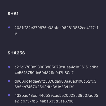
SHA1
2031ff32e379676e03bfcc062813862ee4177e1
9
SHA256
c23d6700e93903d05079ca1ea4c1e36151cdba
4c5518750dc604829c0d7b80a7
d906dc14dae9f23878da980aa0a3108c52fc3
685cb746702593dfa881c23d13f
432bae48edf446539cae5e20623c39507ad65
e21cb757fb514aba635d3ae67d6