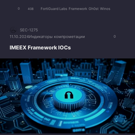
FortiGuard Labs
Framework
Gh0st
Winos
0
408
SEC-1275
11.10.2024
Индикаторы компрометации
0
IMEEX Framework IOCs