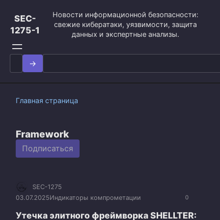
Перейти
Новости информационной безопасности:
к
SEC-
свежие кибератаки, уязвимости, защита
контенту
1275-1
данных и экспертные анализы.
Search
for:
Главная страница
Framework
Подписаться
SEC-1275
03.07.2025
Индикаторы компрометации
0
Утечка элитного фреймворка SHELLTER: