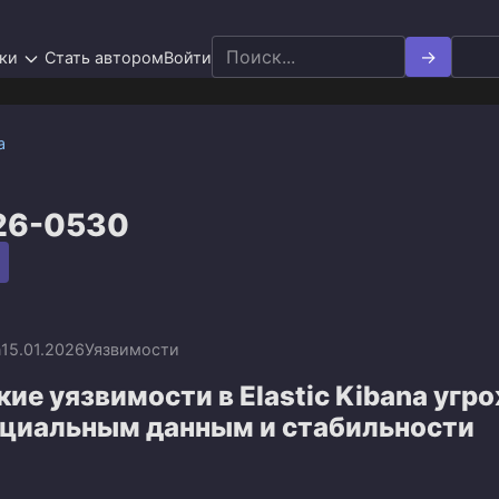
Search
ки
Стать автором
Войти
for:
а
26-0530
n
15.01.2026
Уязвимости
ие уязвимости в Elastic Kibana угр
циальным данным и стабильности