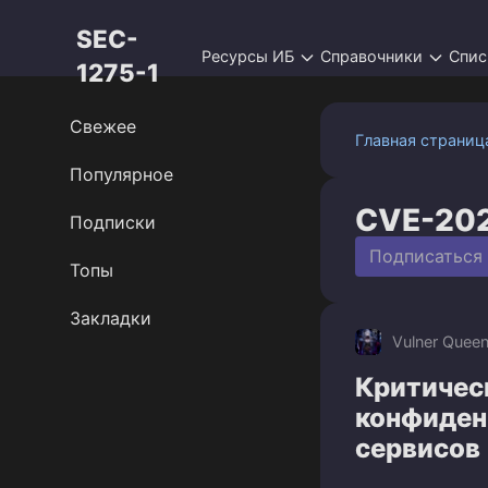
Перейти
SEC-
к
Ресурсы ИБ
Справочники
Спис
контенту
1275-1
Свежее
Главная страниц
Популярное
CVE-20
Подписки
Подписаться
Топы
Закладки
Vulner Quee
Критическ
конфиден
сервисов