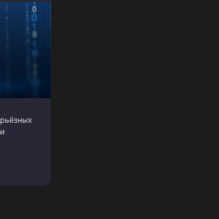
ерьёзных
ки