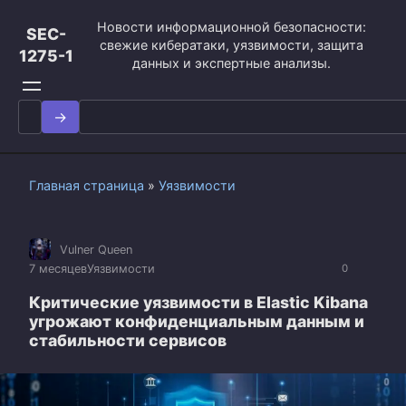
Перейти
Новости информационной безопасности:
к
SEC-
свежие кибератаки, уязвимости, защита
контенту
1275-1
данных и экспертные анализы.
Search
for:
Главная страница
»
Уязвимости
Vulner Queen
7 месяцев
Уязвимости
0
Критические уязвимости в Elastic Kibana
угрожают конфиденциальным данным и
стабильности сервисов