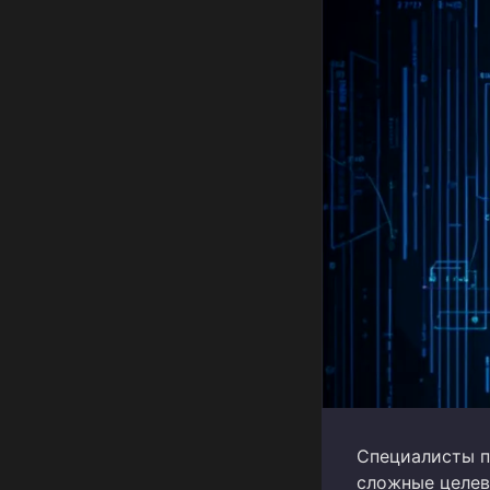
Специалисты п
сложные целев