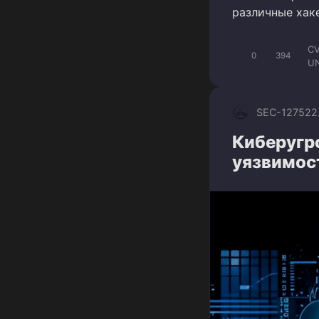
различные хаке
CV
0
394
U
SEC-1275
22
Киберугро
уязвимос