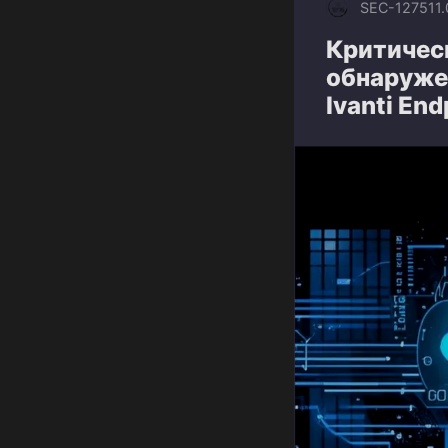
SEC-1275
11
Критичес
обнаруже
Ivanti En