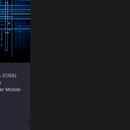
 (CISA)
а
r Mobile