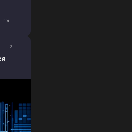
Thor
0
ся