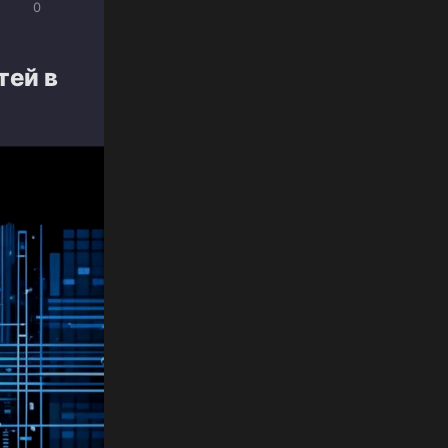
0
тей в