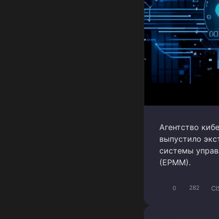
Агентство киб
выпустило экс
системы управ
(EPMM).
CI
0
282