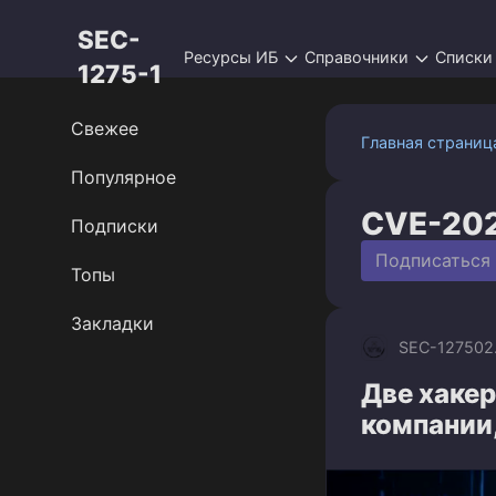
Перейти
SEC-
к
Ресурсы ИБ
Справочники
Списки
контенту
1275-1
Свежее
Главная страниц
Популярное
CVE-20
Подписки
Подписаться
Топы
Закладки
SEC-1275
02
Две хакер
компании,