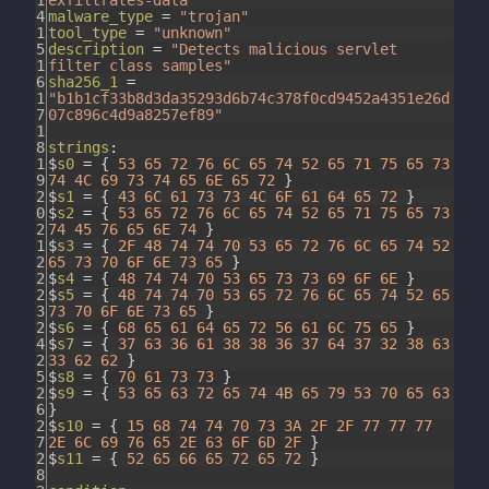
1
exfiltrates-data"
4
malware_type
=
"trojan"
1
tool_type
=
"unknown"
5
description
=
"Detects malicious servlet
1
filter class samples"
6
sha256_1
=
1
"b1b1cf33b8d3da35293d6b74c378f0cd9452a4351e26d
7
07c896c4d9a8257ef89"
1
8
strings
:
1
$
s0
=
{
53
65
72
76
6C
65
74
52
65
71
75
65
73
9
74
4C
69
73
74
65
6E
65
72
}
2
$
s1
=
{
43
6C
61
73
73
4C
6F
61
64
65
72
}
0
$
s2
=
{
53
65
72
76
6C
65
74
52
65
71
75
65
73
2
74
45
76
65
6E
74
}
1
$
s3
=
{
2F
48
74
74
70
53
65
72
76
6C
65
74
52
2
65
73
70
6F
6E
73
65
}
2
$
s4
=
{
48
74
74
70
53
65
73
73
69
6F
6E
}
2
$
s5
=
{
48
74
74
70
53
65
72
76
6C
65
74
52
65
3
73
70
6F
6E
73
65
}
2
$
s6
=
{
68
65
61
64
65
72
56
61
6C
75
65
}
4
$
s7
=
{
37
63
36
61
38
38
36
37
64
37
32
38
63
2
33
62
62
}
5
$
s8
=
{
70
61
73
73
}
2
$
s9
=
{
53
65
63
72
65
74
4B
65
79
53
70
65
63
6
}
2
$
s10
=
{
15
68
74
74
70
73
3A
2F
2F
77
77
77
7
2E
6C
69
76
65
2E
63
6F
6D
2F
}
2
$
s11
=
{
52
65
66
65
72
65
72
}
8