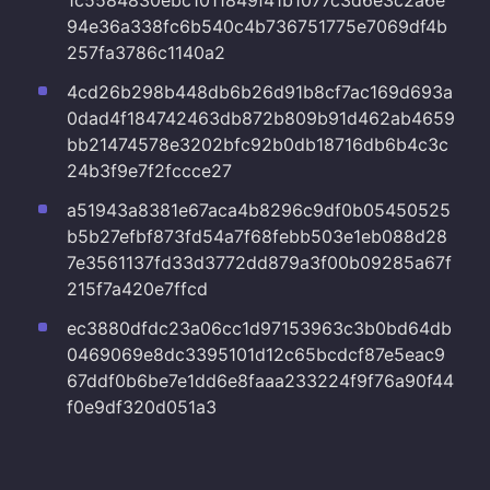
94e36a338fc6b540c4b736751775e7069df4b
257fa3786c1140a2
4cd26b298b448db6b26d91b8cf7ac169d693a
0dad4f184742463db872b809b91d462ab4659
bb21474578e3202bfc92b0db18716db6b4c3c
24b3f9e7f2fccce27
a51943a8381e67aca4b8296c9df0b05450525
b5b27efbf873fd54a7f68febb503e1eb088d28
7e3561137fd33d3772dd879a3f00b09285a67f
215f7a420e7ffcd
ec3880dfdc23a06cc1d97153963c3b0bd64db
0469069e8dc3395101d12c65bcdcf87e5eac9
67ddf0b6be7e1dd6e8faaa233224f9f76a90f44
f0e9df320d051a3