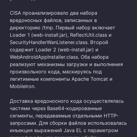
CISA проанализировало два набора
вредоносных файлов, записанных в
директорию /tmp. Первый набор включает
Loader 1 (web-install.jar), ReflectUtil.class и
SecurityHandlerWanListener.class. Второй
содержит Loader 2 (web-install.jar) и
WebAndroidAppInstaller.class. Оба набора
реализуют механизмы загрузки и выполнения
произвольного кода, маскируясь под
легитимные компоненты Apache Tomcat и
MobileIron.
Доставка вредоносного кода осуществлялась
частями через Base64-кодированные
сегменты, передаваемые отдельными HTTP-
запросами. Для сборки файлов использовалась
инъекция выражений Java EL с параметром