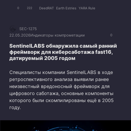
DeedRAT
Earth Estries
YARA Rule
0
222
SEC-1275
22.05.2026
Индикаторы компрометации
0
SentinelLABS обнаружила самый ранний
фреймворк для киберсаботажа fast16,
датируемый 2005 годом
Специалисты компании SentinelLABS в ходе
ретроспективного анализа выявили ранее
неизвестный вредоносный фреймворк для
цифрового саботажа, основные компоненты
которого были скомпилированы ещё в 2005
году.