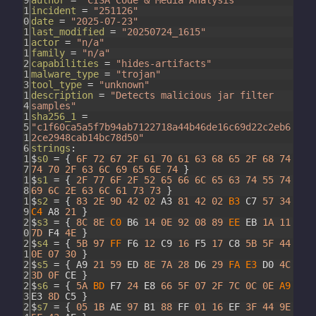
9
author
=
"CISA Code & Media Analysis"
1
incident
=
"251126"
0
date
=
"2025-07-23"
1
last_modified
=
"20250724_1615"
1
actor
=
"n/a"
1
family
=
"n/a"
2
capabilities
=
"hides-artifacts"
1
malware_type
=
"trojan"
3
tool_type
=
"unknown"
1
description
=
"Detects malicious jar filter
4
samples"
1
sha256_1
=
5
"c1f60ca5a5f7b94ab7122718a44b46de16c69d22c2eb6
1
2ce2948cab14bc78d50"
6
strings
:
1
$
s0
=
{
6F
72
67
2F
61
70
61
63
68
65
2F
68
74
7
74
70
2F
63
6C
69
65
6E
74
}
1
$
s1
=
{
2F
77
6F
2F
52
65
66
6C
65
63
74
55
74
8
69
6C
2E
63
6C
61
73
73
}
1
$
s2
=
{
83
2E
9D
42
02
A3
81
42
02
B3
C7
57
34
9
C4
A8
21
}
2
$
s3
=
{
8C
8E
C0
B6
14
0E
92
08
89
EE
EB
1A
11
0
7D
F4
4E
}
2
$
s4
=
{
5B
97
FF
F6
12
C9
16
F5
17
C8
5B
5F
44
1
0E
07
30
}
2
$
s5
=
{
A9
21
59
ED
8E
7A
28
D6
29
FA
E3
D0
4C
2
3D
0F
CE
}
2
$
s6
=
{
5A
BD
F7
24
E8
66
5F
07
2F
7C
0C
0E
A9
3
E3
8D
C5
}
2
$
s7
=
{
05
1B
AE
97
B1
88
FF
01
16
EF
3F
44
9E