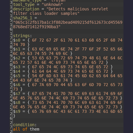
3
tool_type
=
"unknown"
1
description
=
"Detects malicious servlet
4
filter class loader samples"
1
sha256_1
=
5
"065c1c2fb17ba1c3f882bead409215df612673cd45569
1
8768ed71412f9190ba3"
6
1
strings
:
7
$
s0
=
{
6F
72
67
2F
61
70
61
63
68
65
2F
68
74
1
74
70
}
8
$
s1
=
{
63
6C
69
65
6E
74
2F
77
6F
2F
52
65
66
1
6C
65
63
74
55
74
69
6C
}
9
$
s2
=
{
53
65
63
75
72
69
74
79
48
61
6E
64
6C
2
65
72
57
61
6E
4C
69
73
74
65
6E
65
72
}
0
$
s3
=
{
67
65
74
4C
69
73
74
65
6E
65
72
}
2
$
s4
=
{
61
64
64
4C
69
73
74
65
6E
65
72
}
1
$
s5
=
{
54
6F
6D
63
61
74
45
6D
62
65
64
64
65
2
64
43
6F
6E
74
65
78
74
}
2
$
s6
=
{
67
7A
69
70
44
65
63
6F
6D
70
72
65
73
2
73
}
3
$
s7
=
{
67
65
74
41
70
70
6C
69
63
61
74
69
6F
2
6E
45
76
65
6E
74
4C
69
73
74
65
6E
65
72
73
}
4
$
s8
=
{
73
65
74
41
70
70
6C
69
63
61
74
69
6F
2
6E
45
76
65
6E
74
4C
69
73
74
65
6E
65
72
73
}
5
$
s9
=
{
65
76
69
6C
43
6C
61
73
73
4E
61
6D
65
2
}
6
2
condition
:
7
all
of
them
2