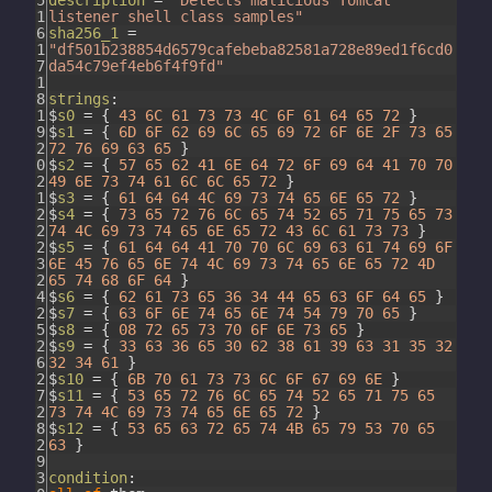
5
description
=
"Detects malicious Tomcat
1
listener shell class samples"
6
sha256_1
=
1
"df501b238854d6579cafebeba82581a728e89ed1f6cd0
7
da54c79ef4eb6f4f9fd"
1
8
strings
:
1
$
s0
=
{
43
6C
61
73
73
4C
6F
61
64
65
72
}
9
$
s1
=
{
6D
6F
62
69
6C
65
69
72
6F
6E
2F
73
65
2
72
76
69
63
65
}
0
$
s2
=
{
57
65
62
41
6E
64
72
6F
69
64
41
70
70
2
49
6E
73
74
61
6C
6C
65
72
}
1
$
s3
=
{
61
64
64
4C
69
73
74
65
6E
65
72
}
2
$
s4
=
{
73
65
72
76
6C
65
74
52
65
71
75
65
73
2
74
4C
69
73
74
65
6E
65
72
43
6C
61
73
73
}
2
$
s5
=
{
61
64
64
41
70
70
6C
69
63
61
74
69
6F
3
6E
45
76
65
6E
74
4C
69
73
74
65
6E
65
72
4D
2
65
74
68
6F
64
}
4
$
s6
=
{
62
61
73
65
36
34
44
65
63
6F
64
65
}
2
$
s7
=
{
63
6F
6E
74
65
6E
74
54
79
70
65
}
5
$
s8
=
{
08
72
65
73
70
6F
6E
73
65
}
2
$
s9
=
{
33
63
36
65
30
62
38
61
39
63
31
35
32
6
32
34
61
}
2
$
s10
=
{
6B
70
61
73
73
6C
6F
67
69
6E
}
7
$
s11
=
{
53
65
72
76
6C
65
74
52
65
71
75
65
2
73
74
4C
69
73
74
65
6E
65
72
}
8
$
s12
=
{
53
65
63
72
65
74
4B
65
79
53
70
65
2
63
}
9
3
condition
: