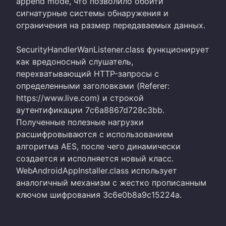
append mode, что позволило обойти
сигнатурные системы обнаружения и
ограничения на размер передаваемых данных.
SecurityHandlerWanListener.class функционирует
как вредоносный слушатель,
перехватывающий HTTP-запросы с
определенными заголовками (Referer:
https://www.live.com) и строкой
аутентификации 7c6a8867d728c3bb.
Полученные полезные нагрузки
расшифровываются с использованием
алгоритма AES, после чего динамически
создается и исполняется новый класс.
WebAndroidAppInstaller.class использует
аналогичный механизм с жестко прописанным
ключом шифрования 3c6e0b8a9c15224a.