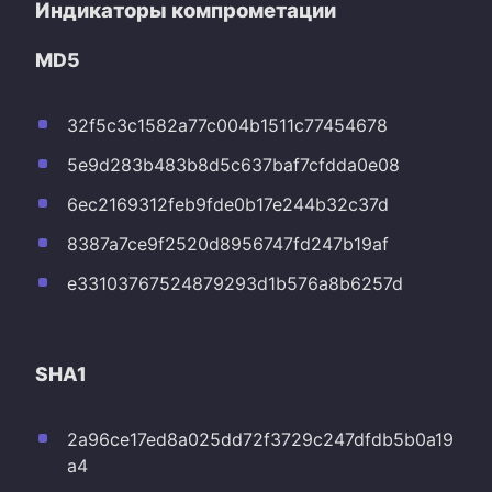
Индикаторы компрометации
MD5
32f5c3c1582a77c004b1511c77454678
5e9d283b483b8d5c637baf7cfdda0e08
6ec2169312feb9fde0b17e244b32c37d
8387a7ce9f2520d8956747fd247b19af
e33103767524879293d1b576a8b6257d
SHA1
2a96ce17ed8a025dd72f3729c247dfdb5b0a19
a4