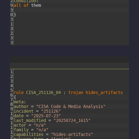
2
condition
:
9
all
of
them
3
0
}
3
1
3
2
3
3
1
2
3
4
5
rule
CISA_251126_04
:
trojan
hides_artifacts
6
{
7
meta
:
8
author
=
"CISA Code & Media Analysis"
9
incident
=
"251126"
1
date
=
"2025-07-23"
0
last_modified
=
"20250724_1615"
1
actor
=
"n/a"
1
family
=
"n/a"
1
capabilities
=
"hides-artifacts"
2
malware_type
=
"trojan"