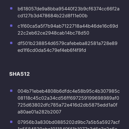
b618057de9a8bba95440f23b9cf6374cc66f2a
cd127b3d478684b22d8f11e00b
c1f60ca5a5f7b94ab7122718a44b46de16c69d
22c2eb62ce2948cab14bc78d50
df501b238854d6579cafebeba82581a728e89
ed1f6cd0da54c79ef4eb6f4f9fd
SHA512
004b71ebeb4808b6dfdc4e58b95c4b307985c
08118c45c02a34cd56ff697259199698989af0
725d63802dfc785a72e416d2db5875edd1a0f
a80ae01a282b2007
07956b3a830bd0885202d9bc7a5b5a5927acf
1c5584830ebc1011849f41b1077c3d6e3c2a6e