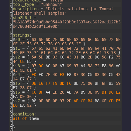
1
tool_type
=
"unknown"
3
description
=
"Detects malicious jar Tomcat
1
listener shell samples"
4
sha256_1
=
1
"b618057de9a8bba95440f23b9cf6374cc66f2acd127b3
5
d478684b22d8f11e00b"
1
6
strings
:
1
$
s0
=
{
63
6F
6D
2F
6D
6F
62
69
6C
65
69
72
6F
7
6E
2F
73
65
72
76
69
63
65
2F
}
1
$
s1
=
{
57
65
62
41
6E
64
72
6F
69
64
41
70
70
8
49
6E
73
74
61
6C
6C
65
72
2E
63
6C
61
73
73
}
1
$
s2
=
{
5A
5D
BB
33
C0
43
31
B0
2D
DC
58
F2
75
9
44
CE
E5
}
2
$
s3
=
{
97
DC
AC
0F
A7
69
97
A4
5A
72
E8
96
AC
0
43
9E
01
}
2
$
s4
=
{
E0
E0
7E
40
F3
F8
87
30
C5
83
30
C5
43
1
14
E7
67
}
2
$
s5
=
{
DB
E6
F7
F9
BD
FC
BE
75
00
BF
6F
B3
59
2
B7
28
07
}
2
$
s6
=
{
C6
BF
A4
1D
28
AB
7A
B9
3E
09
B1
D8
E2
3
FA
09
36
}
2
$
s7
=
{
B8
0E
8E
0B
97
2D
AE
CF
B4
B8
6E
CD
E5
4
E6
BA
92
}
2
5
condition
:
2
all
of
them
6
2
}
7