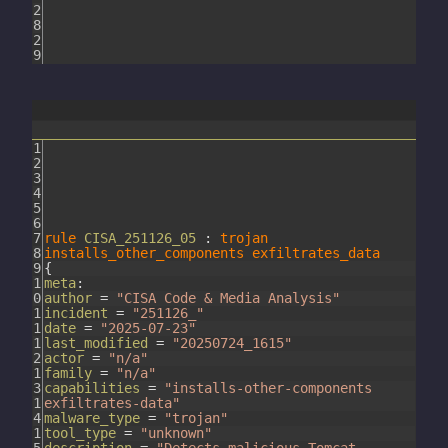
2
8
2
9
1
2
3
4
5
6
7
rule
CISA_251126_05
:
trojan
8
installs_other_components
exfiltrates_data
9
{
1
meta
:
0
author
=
"CISA Code & Media Analysis"
1
incident
=
"251126_"
1
date
=
"2025-07-23"
1
last_modified
=
"20250724_1615"
2
actor
=
"n/a"
1
family
=
"n/a"
3
capabilities
=
"installs-other-components
1
exfiltrates-data"
4
malware_type
=
"trojan"
1
tool_type
=
"unknown"