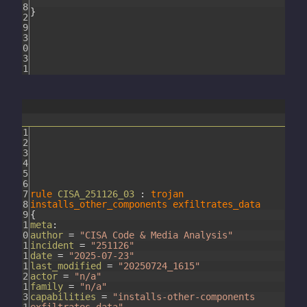
8
}
2
9
3
0
3
1
1
2
3
4
5
6
7
rule
CISA_251126_03
:
trojan
8
installs_other_components
exfiltrates_data
9
{
1
meta
:
0
author
=
"CISA Code & Media Analysis"
1
incident
=
"251126"
1
date
=
"2025-07-23"
1
last_modified
=
"20250724_1615"
2
actor
=
"n/a"
1
family
=
"n/a"
3
capabilities
=
"installs-other-components