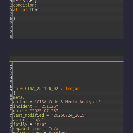
4
5F
43
AE
}
2
condition
:
5
all
of
them
2
6
}
2
7
2
8
1
2
3
4
5
6
rule
CISA_251126_02
:
trojan
7
{
8
meta
:
9
author
=
"CISA Code & Media Analysis"
1
incident
=
"251126"
0
date
=
"2025-07-23"
1
last_modified
=
"20250724_1615"
1
actor
=
"n/a"
1
family
=
"n/a"
2
capabilities
=
"n/a"
1
malware_type
=
"trojan"