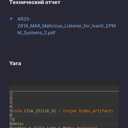
Технический отчет
AR25-
261A_MAR_Malicious_Listener_for_Ivanti_EPM
M_Systems_2.pdf
Yara
1
2
3
4
5
rule
CISA_251126_01
:
trojan
hides_artifacts
6
7
{
8
meta
: