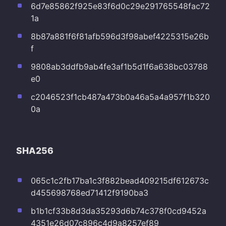
6d7e85862f925e83f6d0c29e291765548fac72
1a
8b87a881f6f81afb596d3f98abef4225315e26b
f
9808ab3ddfb9ab4fe3af1b5d1f6a638bc03788
e0
c2046523f1cb487a473b0a46a5a4a957f1b320
0a
SHA256
065c1c2fb17ba1c3f882bead409215df612673c
d455698768ed71412f9190ba3
b1b1cf33b8d3da35293d6b74c378f0cd9452a
4351e26d07c896c4d9a8257ef89