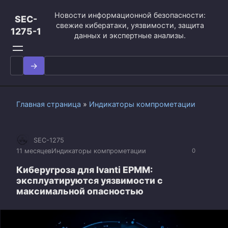
Перейти
Новости информационной безопасности:
к
SEC-
свежие кибератаки, уязвимости, защита
контенту
1275-1
данных и экспертные анализы.
Search
for:
Главная страница
»
Индикаторы компрометации
SEC-1275
11 месяцев
Индикаторы компрометации
0
Киберугроза для Ivanti EPMM:
эксплуатируются уязвимости с
максимальной опасностью