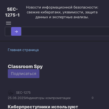
Перейти
Новости информационной безопасности:
к
SEC-
свежие кибератаки, уязвимости, защита
контенту
1275-1
данных и экспертные анализы.
Search
for:
Главная страница
Classroom Spy
Подписаться
SEC-1275
25.06.2025
Индикаторы компрометации
0
Киберпреступники используют