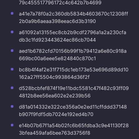
79c455517796172c4c642b7b4699
a41e7a78f0a2c360db5834b4603670c12308ff
2b0a9b6aeaa398eeac6d3b3190
a61092a13155ec8cb2b9cdf2796a1a2a230cfa
db3c1fd923443624ec86cb7044
aed1b6782cfd70156b99f1b79412a6e80c918a
669bc00a6eee5e824840c870c1
bc8b4f4af2e31f715dc1eb173e53e696d89dd10
162a27ff5504c993864d36f2f
d528bcbfef874f19e11bdc5581c47f482c93ff09
4812b8ee56ea602e2e239b56
d81a014332e322ce356a0e2ed11cffddd37148
b907f9fdf5db7024e192ed4b70
e14b07b67f1a54b02fc6b65fdba3c9e41130f28
3bfea459afa6bee763d3756f8