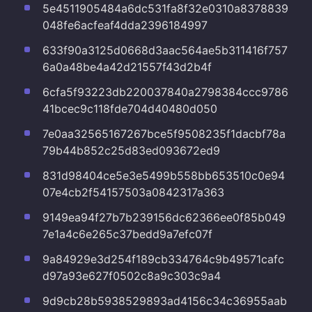
5e4511905484a6dc531fa8f32e0310a8378839
048fe6acfeaf4dda2396184997
633f90a3125d0668d3aac564ae5b311416f757
6a0a48be4a42d21557f43d2b4f
6cfa5f93223db220037840a2798384ccc9786
41bcec9c118fde704d40480d050
7e0aa32565167267bce5f9508235f1dacbf78a
79b44b852c25d83ed093672ed9
831d98404ce5e3e5499b558bb653510c0e94
07e4cb2f54157503a0842317a363
9149ea94f27b7b239156dc62366ee0f85b049
7e1a4c6e265c37bedd9a7efc07f
9a84929e3d254f189cb334764c9b49571cafc
d97a93e627f0502c8a9c303c9a4
9d9cb28b5938529893ad4156c34c36955aab