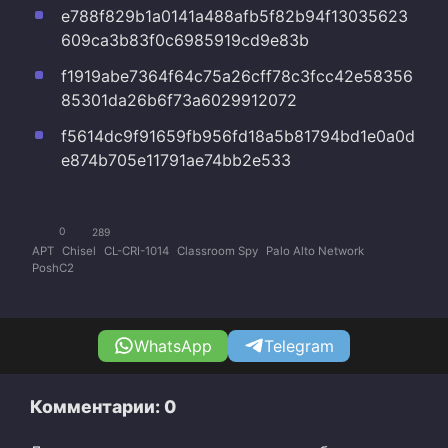
e788f829b1a0141a488afb5f82b94f13035623
609ca3b83f0c6985919cd9e83b
f1919abe7364f64c75a26cff78c3fcc42e58356
85301da26b6f73a6029912072
f5614dc9f91659fb956fd18a5b81794bd1e0a0d
e874b705e11791ae74bb2e533
0
289
APT
Chisel
CL-CRI-1014
Classroom Spy
Palo Alto Network
PoshC2
WhatsApp
Telegram
Комментарии: 0