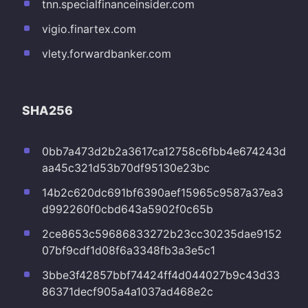
tnn.specialfinanceinsider.com
vigio.finartex.com
vlety.forwardbanker.com
SHA256
0bb7a473d2b2a3617ca12758c6fbb4e674243d
aa45c321d53b70df95130e23bc
14b2c620dc691bf6390aef15965c9587a37ea3
d992260f0cbd643a5902f0c65b
2ce8653c59686833272b23cc30235dae9152
07bf9cdf1d08f6a3348fb3a3e5c1
3bbe3f42857bbf74424ff4d044027b9c43d33
86371decf905a4a1037ad468e2c