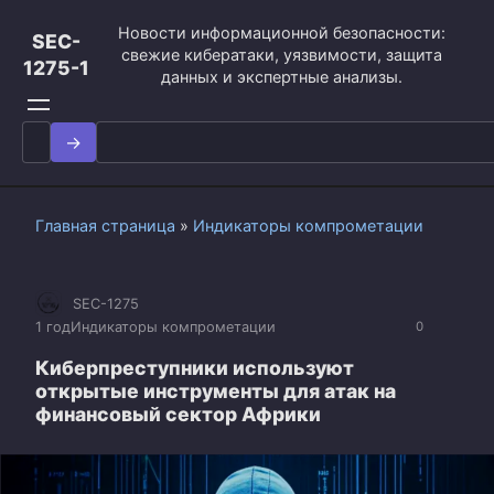
Перейти
Новости информационной безопасности:
к
SEC-
свежие кибератаки, уязвимости, защита
контенту
1275-1
данных и экспертные анализы.
Search
for:
Главная страница
»
Индикаторы компрометации
SEC-1275
1 год
Индикаторы компрометации
0
Киберпреступники используют
открытые инструменты для атак на
финансовый сектор Африки