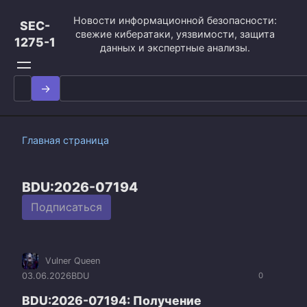
Перейти
Новости информационной безопасности:
к
SEC-
свежие кибератаки, уязвимости, защита
контенту
1275-1
данных и экспертные анализы.
Search
for:
Главная страница
BDU:2026-07194
Подписаться
Vulner Queen
03.06.2026
BDU
0
BDU:2026-07194: Получение