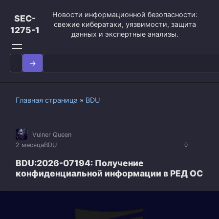
Перейти
Новости информационной безопасности:
к
SEC-
свежие кибератаки, уязвимости, защита
контенту
1275-1
данных и экспертные анализы.
Search
for:
Главная страница
»
BDU
Vulner Queen
2 месяца
BDU
0
BDU:2026-07194: Получение
конфиденциальной информации в РЕД ОС