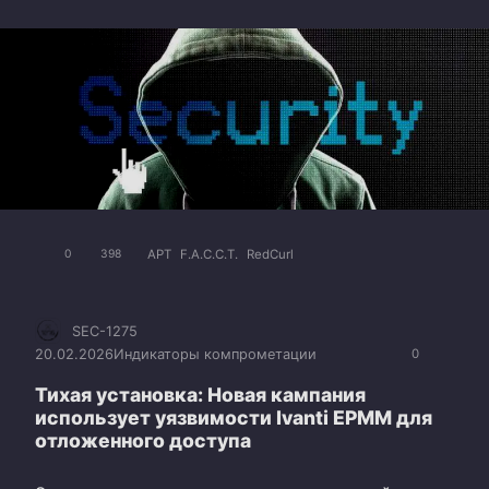
APT
F.A.C.C.T.
RedCurl
0
398
SEC-1275
20.02.2026
Индикаторы компрометации
0
Тихая установка: Новая кампания
использует уязвимости Ivanti EPMM для
отложенного доступа