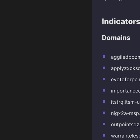
Indicator
Domains
aggiledpoz
applyzxcksd
evotoforpc.
importance
itstrq.itsm
nigx2a-msp
outpointsoz
warranteles