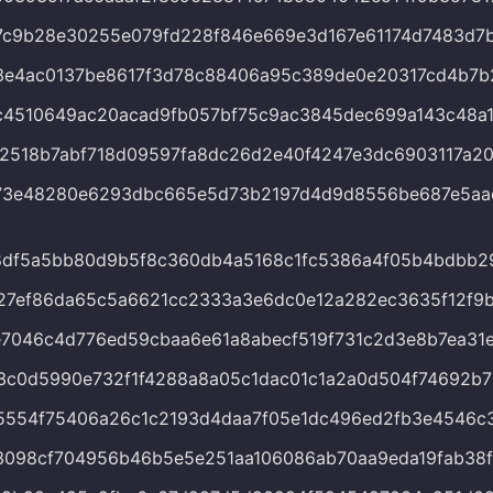
7c9b28e30255e079fd228f846e669e3d167e61174d7483d7
3e4ac0137be8617f3d78c88406a95c389de0e20317cd4b7b
c4510649ac20acad9fb057bf75c9ac3845dec699a143c48a1
2518b7abf718d09597fa8dc26d2e40f4247e3dc6903117a20
73e48280e6293dbc665e5d73b2197d4d9d8556be687e5aa
8df5a5bb80d9b5f8c360db4a5168c1fc5386a4f05b4bdbb2
27ef86da65c5a6621cc2333a3e6dc0e12a282ec3635f12f9
7046c4d776ed59cbaa6e61a8abecf519f731c2d3e8b7ea31
3c0d5990e732f1f4288a8a05c1dac01c1a2a0d504f74692b7
5554f75406a26c1c2193d4daa7f05e1dc496ed2fb3e4546c
098cf704956b46b5e5e251aa106086ab70aa9eda19fab38f