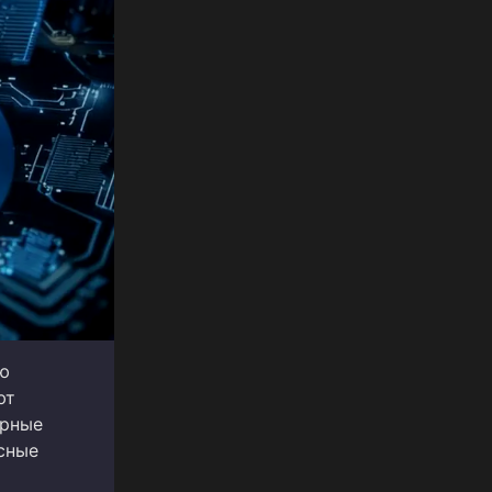
ю
ют
ярные
сные