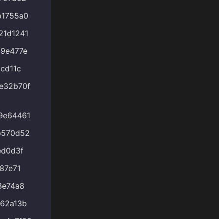
b1755a0
21d1241
9e477e
cd11c
e32b70f
9e64461
b570d52
ed0d3f
87e71
3e74a8
62a13b