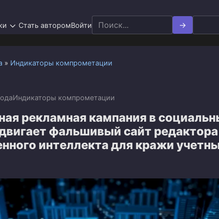
Search
ки
Стать автором
Войти
for:
а
»
Индикаторы компрометации
года
Индикаторы компрометации
ная рекламная кампания в социальн
одвигает фальшивый сайт редактора
енного интеллекта для кражи учетн