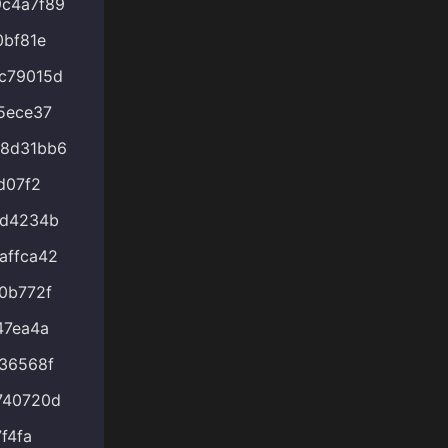
c4a7f89
bf81e
c79015d
5ece37
78d31bb6
d07f2
8d4234b
affca42
0b772f
47ea4a
36568f
740720d
f4fa