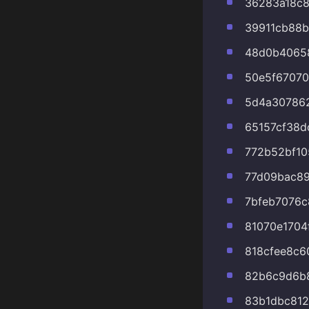
36283a18c
39911cb88b
48d0b4065
50e5f67070
5d4a30786
65157cf38d
772b52bf1
77d09bac8
7bfeb7076c
81070e1704
818cfee8c6
82b6c9d6b
83b1dbc812