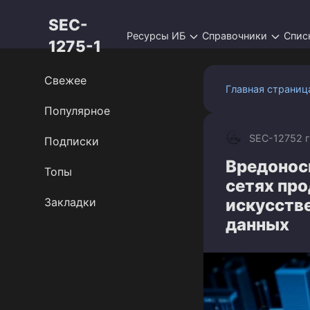
Перейти
SEC-
к
Ресурсы ИБ
Справочники
Спис
контенту
1275-1
Свежее
Главная страниц
Популярное
SEC-1275
2 
Подписки
Вредонос
Топы
сетях пр
Закладки
искусств
данных