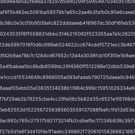
88b98e485a2fbe6a37d297d5d90294f5945497034c951d09
af9f5b462ec5081ba58576b1a65c2aa4b3fa1b0c90e6caee0
8c98c0e3c05b9509afc822dddaeeb416967dc30df16feb53
0243535f8ff558831dbbc314b215092f523355aa7a1c2620
22db5997016f0d6c699ab524622cc674cddf0721ecc3b46
df42b9ae78b7c1284cd67652c13d4a3038fcb10f3f0e1b9ae
05a4fbabea5bc6bdb6599dc29f4560ff512288e12dbb539e
9e1cccd15534649c8968005e093efadeb790725daea0c946
8aaaf05ebb05a13835f34038b11964c999c15951026334e6
f7bf29ab2b79255cbe4cc29fe06c5b82d35c6521e1f8198d
0eb62553d1522567259385603559137088fbefc1fd13d53e
8ac992c765c27517592173214fb2cdbefbc17234b938c397
f27b5d1e6f3d410f4e1f1aebc249862f730610158366821887