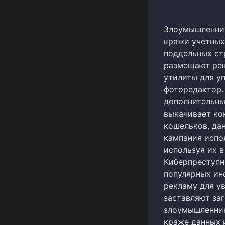
Злоумышленник
кражи учетных
поддельных ст
размещают рек
утилиты для у
фоторедактор.
дополнительны
выкачивает ко
кошельков, да
кампания испо
используя их 
Киберпреступн
популярных ин
рекламу для у
заставляют за
злоумышленник
краже данных 