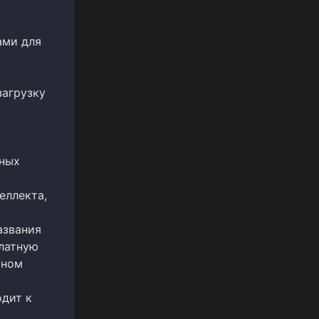
ами для
загрузку
тных
еллекта,
азвания
платную
аном
одит к