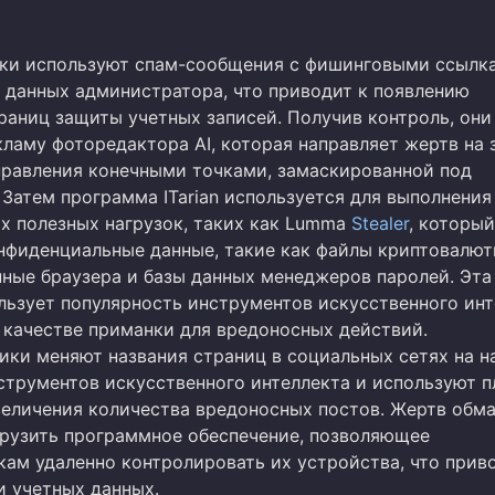
и используют спам-сообщения с фишинговыми ссылк
 данных администратора, что приводит к появлению
раниц защиты учетных записей. Получив контроль, они
ламу фоторедактора AI, которая направляет жертв на 
правления конечными точками, замаскированной под
 Затем программа ITarian используется для выполнения
х полезных нагрузок, таких как Lumma
Stealer
, который
нфиденциальные данные, такие как файлы криптовалю
нные браузера и базы данных менеджеров паролей. Эта
льзует популярность инструментов искусственного инт
в качестве приманки для вредоносных действий.
ики меняют названия страниц в социальных сетях на н
струментов искусственного интеллекта и используют 
величения количества вредоносных постов. Жертв обм
грузить программное обеспечение, позволяющее
ам удаленно контролировать их устройства, что прив
и учетных данных.