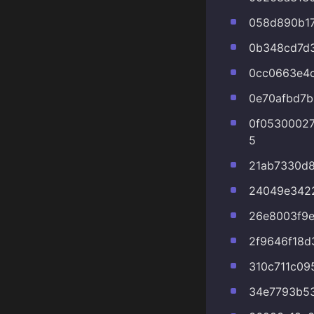
058d890b1
0b348cd7d
0cc0663e4
0e70afbd7b
0f0530002
5
21ab7330d
24049e342
26e8003f9e
2f9646f18d
310c711c09
34e7793b53