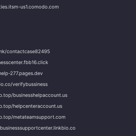
tties.itsm-us1.comodo.com
.link/contactcase82495
nesscenter.fbb16.click
-help-277.pages.dev
bio.co/verifybussiness
up.top/businesshelpaccount.us
up.top/helpcenteraccount.us
kup.top/metateamsupport.com
abusinesssupportcenter.linkbio.co