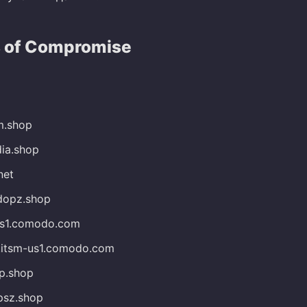
s of Compromise
m.shop
ia.shop
net
dopz.shop
-us1.comodo.com
.itsm-us1.comodo.com
p.shop
psz.shop