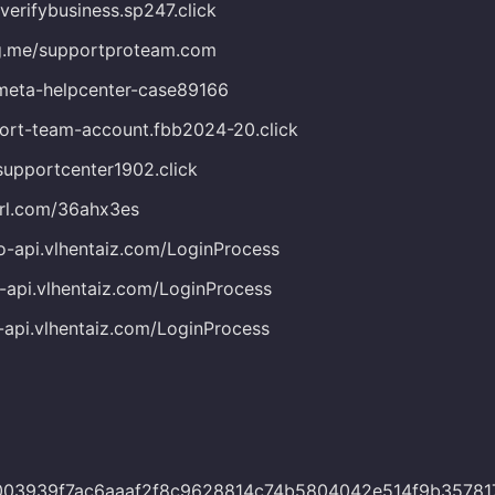
verifybusiness.sp247.click
sg.me/supportproteam.com
d/meta-helpcenter-case89166
port-team-account.fbb2024-20.click
hsupportcenter1902.click
yurl.com/36ahx3es
yo-api.vlhentaiz.com/LoginProcess
p-api.vlhentaiz.com/LoginProcess
o-api.vlhentaiz.com/LoginProcess
03939f7ac6aaaf2f8c9628814c74b5804042e514f9b35781