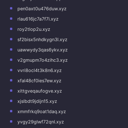
pen0axt0u476duw.xyz
rlau616jc7a7f7i.xyz
roy2tlop2u.xyz
sf2bisx5nhdkygn3l.xyz
uawwydy3qas6ykv.xyz
v2gmupm7o4zihc3.xyz
vvri8ocl4t3k8n6.xyz
xfal48cf0ies7ew.xyz
xittgveqaufogve.xyz
xjslbdt9jdijn15.xyz
xmmfrkq9oat1daq.xyz
yvgy29glwf72qnl.xyz