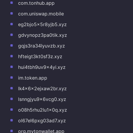
com.tonhub.app
com.uniswap.mobile
eg2bjo5x5r8yjb5.xyz
gdvynopz3pa0tik.xyz
gqjs3ra34lyuvzb.xyz
hfteigt3kt0sf3z.xyz
hui4tbh9uv9x4yi.xyz
im.token.app
lk4x6x2ejxaw2br.xyz
lsnngjyu9x6vcg0.xyz
o08h5rhu2lu1x0q.xyz
ol67el6pxg03ad7.xyz
org.mytonwallet.app