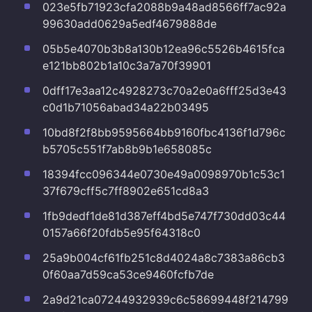
023e5fb71923cfa2088b9a48ad8566ff7ac92a
99630add0629a5edf4679888de
05b5e4070b3b8a130b12ea96c5526b4615fca
e121bb802b1a10c3a7a70f39901
0dff17e3aa12c4928273c70a2e0a6fff25d3e43
c0d1b71056abad34a22b03495
10bd8f2f8bb9595664bb9160fbc4136f1d796c
b5705c551f7ab8b9b1e658085c
18394fcc096344e0730e49a0098970b1c53c1
37f679cff5c7ff8902e651cd8a3
1fb9dedf1de81d387eff4bd5e747f730dd03c44
0157a66f20fdb5e95f64318c0
25a9b004cf61fb251c8d4024a8c7383a86cb3
0f60aa7d59ca53ce9460fcfb7de
2a9d21ca07244932939c6c58699448f214799