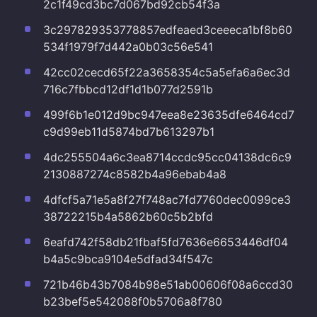
2c1f49cd3bc7d067bd92cb54f3a
3c297829353778857edfeaed3ceeeca1bf8b60
534f1979f7d442a0b03c56e541
42cc02cecd65f22a3658354c5a5efa6a6ec3d
716c7fbbcd12df1d1b077d2591b
499f6b1e012d9bc947eea8e23635dfe6464cd7
c9d99eb11d5874bd7b613297b1
4dc255504a6c3ea8714ccdc95cc04138dc6c9
2130887274c8582b4a96ebab4a8
4dfcf5a71e5a8f27f748ac7fd7760dec0099ce3
38722215b4a5862b60c5b2bfd
6eafd742f58db21fbaf5fd7636e6653446df04
b4a5c9bca9104e5dfad34f547c
721b46b43b7084b98e51ab00606f08a6ccd30
b23bef5e542088f0b5706a8f780