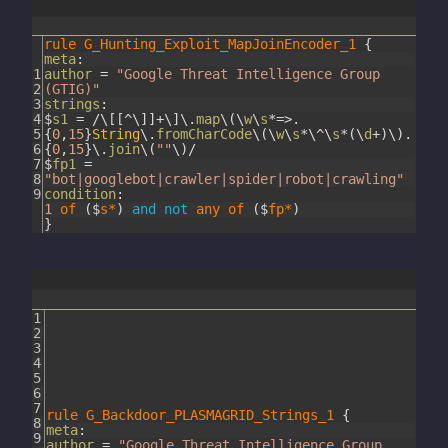
rule
G_Hunting_Exploit_MapJoinEncoder_1
{
meta
:
1
author
=
"Google Threat Intelligence Group
2
(GTIG)"
3
strings
:
4
$
s1
=
/
\
[
[
^
\
]
]
+
\
]
\
.
map
\
(
\
w
\
s
*=
>
.
5
{
0
,
15
}
String
\
.
fromCharCode
\
(
\
w
\
s
*
\
^
\
s
*
(
\
d
+
)
\
)
.
6
{
0
,
15
}
\
.
join
\
(
""
\
)
/
7
$
fp1
=
8
"bot|googlebot|crawler|spider|robot|crawling"
9
condition
:
1
of
(
$
s*
)
and
not
any
of
(
$
fp*
)
}
1
2
3
4
5
6
7
rule
G_Backdoor_PLASMAGRID_Strings_1
{
8
meta
:
9
author
=
"Google Threat Intelligence Group