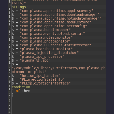
1
(GTIG)"
0
strings
:
1
$
=
"com.plasma.appruntime.appdiscovery"
1
$
=
"com.plasma.appruntime.downloadmanager"
1
$
=
"com.plasma.appruntime.hotupdatemanager"
2
$
=
"com.plasma.appruntime.modulestore"
1
$
=
"com.plasma.appruntime.netconfig"
3
$
=
"com.plasma.bundlemapper"
1
$
=
"com.plasma.event.upload.serial"
4
$
=
"com.plasma.notes.monitor"
1
$
=
"com.plasma.photomonitor"
5
$
=
"com.plasma.PLProcessStateDetector"
1
$
=
"plasma_heartbeat_monitor"
6
$
=
"plasma_injection_dispatcher"
1
$
=
"plasma_ipc_processor"
7
$
=
"plasma_%@.jpg"
1
$
=
8
"/var/mobile/Library/Preferences/com.plasma.ph
1
otomonitor.plist"
9
$
=
"helion_ipc_handler"
2
$
=
"PLInjectionStateInfo"
0
$
=
"PLExploitationInterface"
2
condition
:
1
1
of
them
2
}
2
2
3
2
4