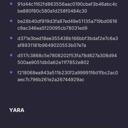
91d44c1f62fd863556aac0190cbef3b46abc4c
be880f80c580a1d258f0484c30
be28b40df919d3fa87ed49e51135a719bd0616
c9ac346ea5f20095cb78031ed9
d371e3bed18ee355438b166bbf3bdaf2e7c6a3
af8931181b9649020553b07e7a
d517c3868c5e7808202f53fa78d827a308d94
500ae9051db0a62e11f7852e802
f218068ea943a511b230f2a99991f6d1fbc2ac0
aec7c796b261e2a26744929ac
YARA