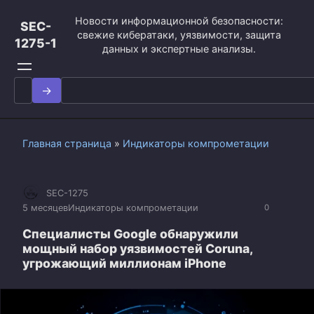
Перейти
Новости информационной безопасности:
к
SEC-
свежие кибератаки, уязвимости, защита
контенту
1275-1
данных и экспертные анализы.
Search
for:
Главная страница
»
Индикаторы компрометации
SEC-1275
5 месяцев
Индикаторы компрометации
0
Специалисты Google обнаружили
мощный набор уязвимостей Coruna,
угрожающий миллионам iPhone