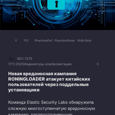
PhantomPull
PhantomPulse
YARA Rule
0
322
SEC-1275
17.11.2025
Индикаторы компрометации
0
Новая вредоносная кампания
RONINGLOADER атакует китайских
пользователей через поддельные
установщики
Команда Elastic Security Labs обнаружила
сложную многоступенчатую вредоносную
кампанию, распространяющую