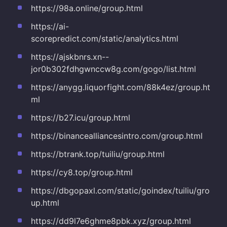
https://98a.online/group.html
https://ai-
scorepredict.com/static/analytics.html
https://ajskbnrs.xn--
jor0b302fdhgwnccw8g.com/gogo/list.html
https://anygg.liquorfight.com/88k4ez/group.ht
ml
https://b27.icu/group.html
https://binancealliancesintro.com/group.html
https://btrank.top/tuiliu/group.html
https://cy8.top/group.html
https://dbgopaxl.com/static/goindex/tuiliu/gro
up.html
https://dd9l7e6ghme8pbk.xyz/group.html