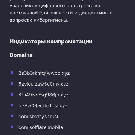
участников цифрового пространства
постоянной бдительности и дисциплины в
вопросах кибергигиены.
Индикаторы компрометации
Domains
2s3b3rknfqtwwpo.xyz
6zvjeulzaw5c0mv.xyz
8fn4957c5g986jp.xyz
b38w09ecdejfqsf.xyz
com.sixdays.trust
com.solflare.mobile