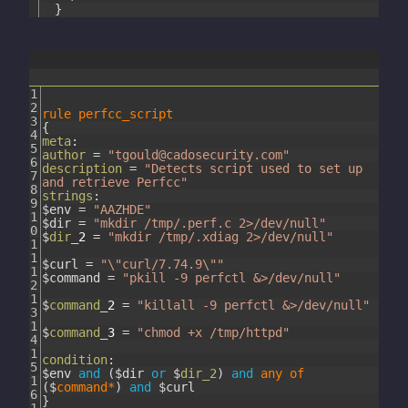
}
1
2
rule
perfcc_script
3
{
4
meta
:
5
author
=
"tgould@cadosecurity.com"
6
description
=
"Detects script used to set up
7
and retrieve Perfcc"
8
strings
:
9
$
env
=
"AAZHDE"
1
$
dir
=
"mkdir /tmp/.perf.c 2>/dev/null"
0
$
dir
_
2
=
"mkdir /tmp/.xdiag 2>/dev/null"
1
1
$
curl
=
"\"curl/7.74.9\""
1
$
command
=
"pkill -9 perfctl &>/dev/null"
2
1
$
command
_
2
=
"killall -9 perfctl &>/dev/null"
3
1
$
command
_
3
=
"chmod +x /tmp/httpd"
4
1
condition
:
5
$
env
and
(
$
dir
or
$
dir_2
)
and
any
of
1
(
$
command*
)
and
$
curl
6
}