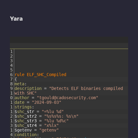
Yara
1
2
3
4
5
6
rule
ELF_SHC_Compiled
7
{
8
meta
:
9
description
=
"Detects ELF binaries compiled
1
with SHC"
0
author
=
"tgould@cadosecurity.com"
1
date
=
"2024-09-03"
1
strings
:
1
$
shc
_
str
=
"=%lu %d"
2
$
shc
_
str2
=
"%s%s%s: %s\n"
1
$
shc
_
str3
=
"%lu %d%c"
3
$
shc
_
str4
=
"x%lx"
1
$
getenv
=
"getenv"
4
condition
: