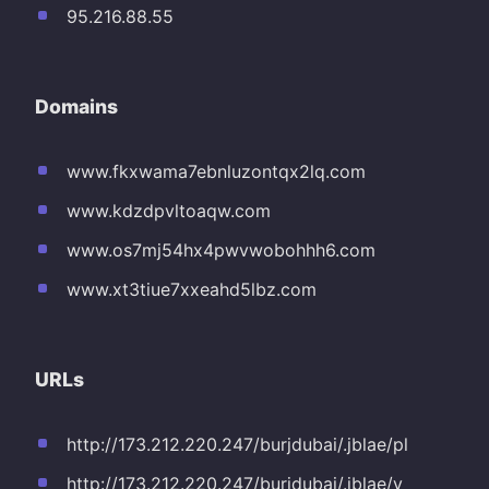
95.216.88.55
Domains
www.fkxwama7ebnluzontqx2lq.com
www.kdzdpvltoaqw.com
www.os7mj54hx4pwvwobohhh6.com
www.xt3tiue7xxeahd5lbz.com
URLs
http://173.212.220.247/burjdubai/.jblae/pl
http://173.212.220.247/burjdubai/.jblae/y