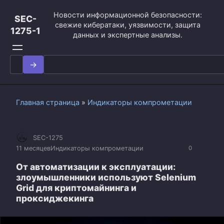
Перейти
Новости информационной безопасности:
к
SEC-
свежие кибератаки, уязвимости, защита
контенту
1275-1
данных и экспертные анализы.
Search
for:
Главная страница
»
Индикаторы компрометации
SEC-1275
11 месяцев
Индикаторы компрометации
0
От автоматизации к эксплуатации:
злоумышленники используют Selenium
Grid для криптомайнинга и
проксиджекинга