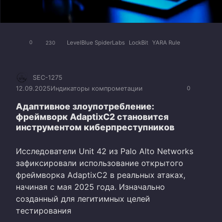
LevelBlue SpiderLabs
LockBit
YARA Rule
0
230
SEC-1275
12.09.2025
Индикаторы компрометации
0
Адаптивное злоупотребление:
фреймворк AdaptixC2 становится
инструментом киберпреступников
Исследователи Unit 42 из Palo Alto Networks
зафиксировали использование открытого
фреймворка AdaptixC2 в реальных атаках,
начиная с мая 2025 года. Изначально
созданный для легитимных целей
тестирования