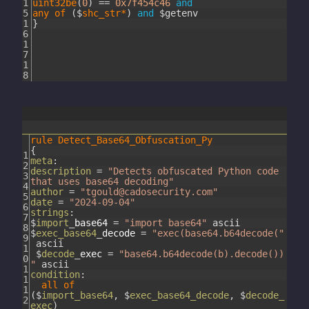
1
uint32be
(
0
)
==
0x7f454c46
and
5
any
of
(
$
shc_str*
)
and
$
getenv
1
}
6
1
7
1
8
rule
Detect_Base64_Obfuscation_Py
{
1
meta
:
2
description
=
"Detects obfuscated Python code
3
that uses base64 decoding"
4
author
=
"tgould@cadosecurity.com"
5
date
=
"2024-09-04"
6
strings
:
7
$
import
_
base64
=
"import base64"
ascii
8
$
exec_base64
_
decode
=
"exec(base64.b64decode("
9
ascii
1
$
decode
_
exec
=
"base64.b64decode(b).decode())
0
"
ascii
1
condition
:
1
all
of
1
(
$
import_base64
,
$
exec_base64_decode
,
$
decode_
2
exec
)