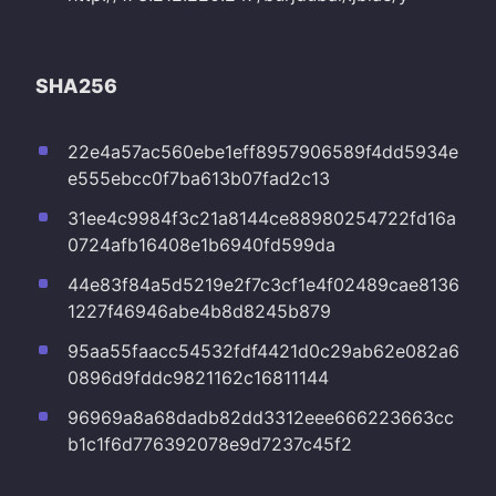
SHA256
22e4a57ac560ebe1eff8957906589f4dd5934e
e555ebcc0f7ba613b07fad2c13
31ee4c9984f3c21a8144ce88980254722fd16a
0724afb16408e1b6940fd599da
44e83f84a5d5219e2f7c3cf1e4f02489cae8136
1227f46946abe4b8d8245b879
95aa55faacc54532fdf4421d0c29ab62e082a6
0896d9fddc9821162c16811144
96969a8a68dadb82dd3312eee666223663cc
b1c1f6d776392078e9d7237c45f2