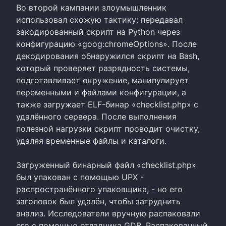
Во второй кампании злоумышленник
использовал схожую тактику: передавал
закодированный скрипт на Python через
конфигурацию «goog:chromeOptions». После
декодирования обнаружился скрипт на Bash,
который проверяет разрядность системы,
подготавливает окружение, манипулирует
переменными и файлами конфигурации, а
также загружает ELF-бинар «checklist.php» с
удалённого сервера. После выполнения
полезной нагрузки скрипт проводит очистку,
удаляя временные файлы и каталоги.
Загруженный бинарный файл «checklist.php»
был упакован с помощью UPX -
распространённого упаковщика, - но его
заголовок был удалён, чтобы затруднить
анализ. Исследователи вручную распаковали
его с помощью отладчика GDB. Распакованный