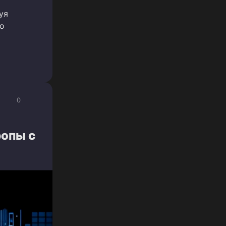
уя
о
0
ропы с