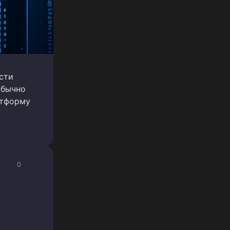
сти
обычно
атформу
0