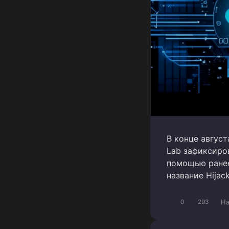
В конце август
Lab зафиксиро
помощью ранее
название Hijack
Ha
0
293