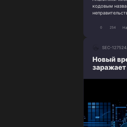
кодовым назва
неправительст
Ha
0
254
SEC-1275
24
Новый вр
заражает