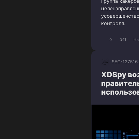
Группа хакеро
целенаправлен
усовершенство
контроля.
Ha
0
341
SEC-1275
16
XDSpy во
правител
использо