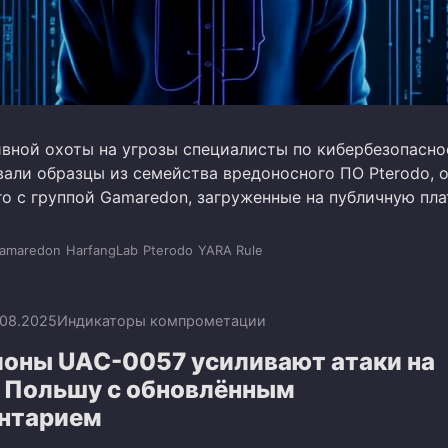
ивной охоты на угрозы специалисты по кибербезопасно
али образцы из семейства вредоносного ПО Pterodo, 
о с группой Gamaredon, загруженные на публичную пл
amaredon
HarfangLab
Pterodo
YARA Rule
.08.2025
Индикаторы компрометации
оны UAC-0057 усиливают атаки на
и Польшу с обновлённым
нтарием