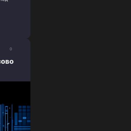
0
сово