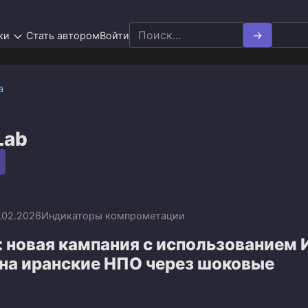
Search
ки
Стать автором
Войти
for:
а
Lab
.02.2026
Индикаторы компрометации
: новая кампания с использованием 
 на иранские НПО через шоковые