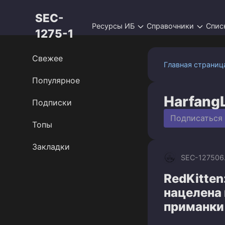
Перейти
SEC-
к
Ресурсы ИБ
Справочники
Спис
контенту
1275-1
Свежее
Главная страниц
Популярное
Harfang
Подписки
Подписаться
Топы
Закладки
SEC-1275
06
RedKitten
нацелена
приманки