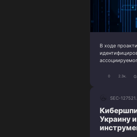
В ходе проакт
идентифициров
ассоциируемог
G
0
2.3к.
SEC-1275
21
Кибершпи
Украину 
инструме