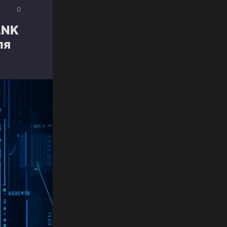
0
LNK
ля