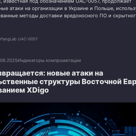
в, известная под обозначением UAC-0057, продолжает
ные атаки на организации в Украине и Польше, использ
ванные методы доставки вредоносного ПО и скрытног
rfangLab
UAC-0057
.06.2025
Индикаторы компрометации
звращается: новые атаки на
ьственные структуры Восточной Ев
ванием XDigo