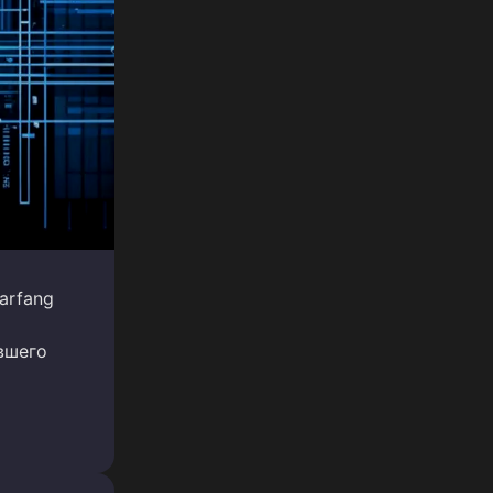
arfang
вшего