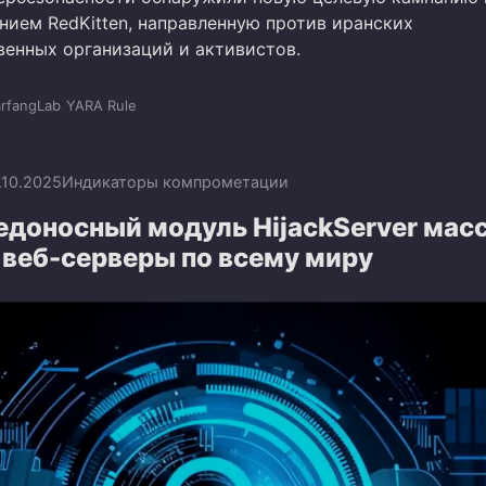
нием RedKitten, направленную против иранских
венных организаций и активистов.
rfangLab
YARA Rule
.10.2025
Индикаторы компрометации
едоносный модуль HijackServer мас
 веб-серверы по всему миру