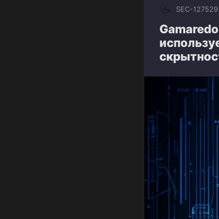
SEC-1275
29
Gamaredo
используе
скрытнос