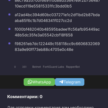
8ec79a35700f6691f0d88d53647e9f2b756487
10ecd119e55815331fc3bdd0b5
a12ad4bc394d60bc037271e1c2df1bd2b87bda
aba85f6c1b7d046341f027cc2d
f000bf482040b48595badee1fc56afb95449ac
48b5dc35fe3a05542cbf18f658
f98261eb7dc122449c158118cc9c6606832069
83a9e90ff73eb88c4705e0c48e
Botnet
FortiGuard Labs
RapperBot
0
351
WhatsApp
Telegram
Комментарии: 0
Для отправки комментария вам необходимо