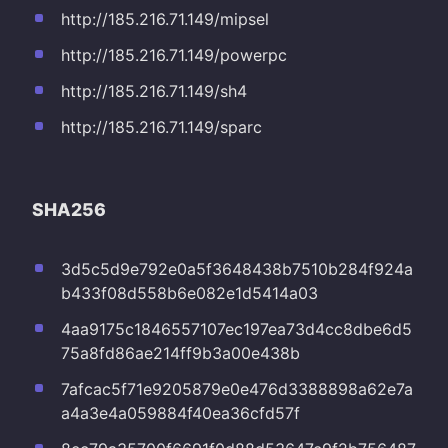
http://185.216.71.149/mipsel
http://185.216.71.149/powerpc
http://185.216.71.149/sh4
http://185.216.71.149/sparc
SHA256
3d5c5d9e792e0a5f3648438b7510b284f924a
b433f08d558b6e082e1d5414a03
4aa9175c1846557107ec197ea73d4cc8dbe6d5
75a8fd86ae214ff9b3a00e438b
7afcac5f71e9205879e0e476d3388898a62e7a
a4a3e4a059884f40ea36cfd57f