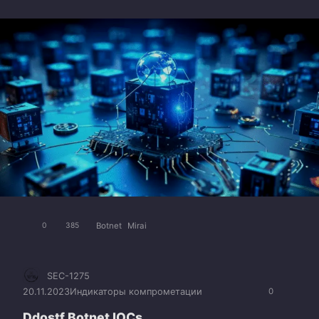
Botnet
Mirai
0
385
SEC-1275
20.11.2023
Индикаторы компрометации
0
Ddostf Botnet IOCs