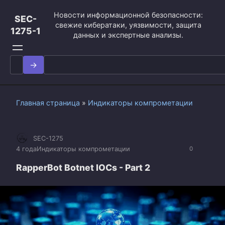
Перейти
Новости информационной безопасности:
к
SEC-
свежие кибератаки, уязвимости, защита
контенту
1275-1
данных и экспертные анализы.
Search
for:
Главная страница
»
Индикаторы компрометации
SEC-1275
4 года
Индикаторы компрометации
0
RapperBot Botnet IOCs - Part 2