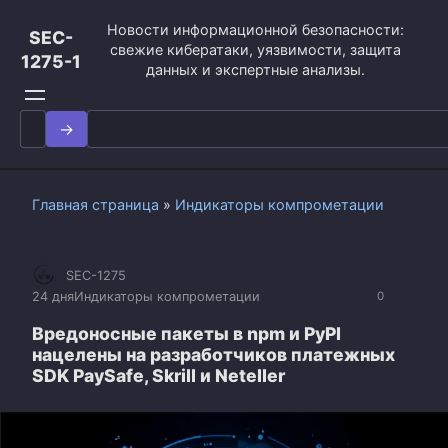
Перейти
Новости информационной безопасности:
к
SEC-
свежие кибератаки, уязвимости, защита
контенту
1275-1
данных и экспертные анализы.
Search
for:
Главная страница
»
Индикаторы компрометации
SEC-1275
24 дня
Индикаторы компрометации
0
Вредоносные пакеты в npm и PyPI
нацелены на разработчиков платежных
SDK PaySafe, Skrill и Neteller