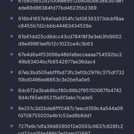
615805652b2f006e69512b90d0d63883d7ae1
ede69d86384fd77bd46235b2369
616b41657e9afaa9354fc1a106393373dcbf8aa
c8455b7d2cbbb44463434528e
61b61dd25cd8dcc43cd78418f3e3eb3fd9002
d9e49961eefb12c1022ce4c3b63
67e4d6a4f53098e48bfa6ecceeaa754592bc2
49b83404bcfb8542977ae36dac4
67eb3bd505ebfffbd73fc3ef0b2976c375df732
f0bd0496ed6653c3e2be5a0e5
6dc672e3bab8bcf80c66b2f95150067fb4742
9d4cf65eb95215e5f3abc7cade5
6e251c3d2bde8fff0487c1eecd359c4a544a09
fd708755020e4b1c53ad6b8dd1
727fe9c1dfa39d6590012e0593c9837c628fc2
cd22aa0f4e486b7ed1aec02697