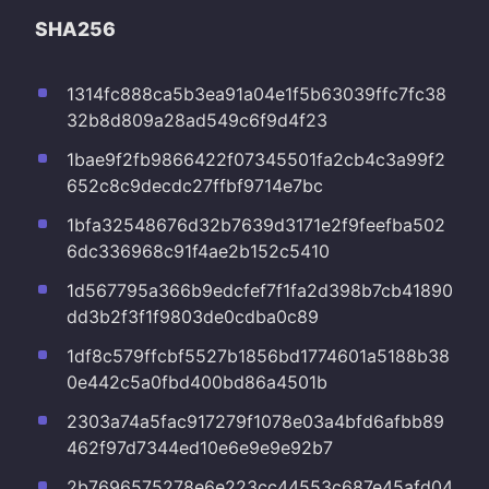
SHA256
1314fc888ca5b3ea91a04e1f5b63039ffc7fc38
32b8d809a28ad549c6f9d4f23
1bae9f2fb9866422f07345501fa2cb4c3a99f2
652c8c9decdc27ffbf9714e7bc
1bfa32548676d32b7639d3171e2f9feefba502
6dc336968c91f4ae2b152c5410
1d567795a366b9edcfef7f1fa2d398b7cb41890
dd3b2f3f1f9803de0cdba0c89
1df8c579ffcbf5527b1856bd1774601a5188b38
0e442c5a0fbd400bd86a4501b
2303a74a5fac917279f1078e03a4bfd6afbb89
462f97d7344ed10e6e9e9e92b7
2b7696575278e6e223cc44553c687e45afd04