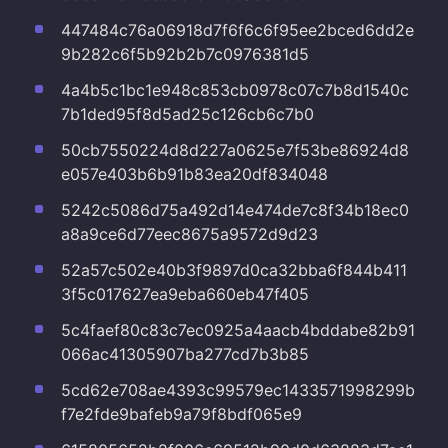
447484c76a06918d7f6f6c6f95ee2bced6dd2e
9b282c6f5b92b2b7c0976381d5
4a4b5c1bc1e948c853cb0978c07c7b8d1540c
7b1ded95f8d5ad25c126cb6c7b0
50cb7550224d8d227a0625e7f53be86924d8
e057e403b6b91b83ea20df834048
5242c5086d75a492d14e474de7c8f34b18ec0
a8a9ce6d77eec8675a9572d9d23
52a57c502e40b3f9897d0ca32bba6f844b411
3f5c017627ea9eba660eb47f405
5c4faef80c83c7ec0925a4aacb4bddabe82b91
066ac41305907ba277cd7b3b85
5cd62e708ae4393c99579ec1433571998299b
f7e2fde9bafeb9a79f8bdf065e9