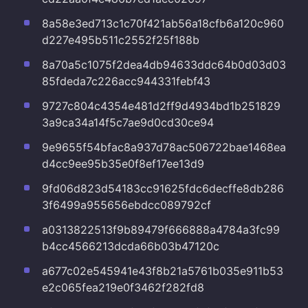
8a58e3ed713c1c70f421ab56a18cfb6a120c960
d227e495b511c2552f25f188b
8a70a5c1075f2dea4db94633ddc64b0d03d03
85fdeda7c226acc944331febf43
9727c804c4354e481d2ff9d4934bd1b251829
3a9ca34a14f5c7ae9d0cd30ce94
9e9655f54bfac8a937d78ac506722bae1468ea
d4cc9ee95b35e0f8ef17ee13d9
9fd06d823d54183cc91625fdc6decffe8db286
3f6499a955656ebdcc089792cf
a0313822513f9b89479f666888a4784a3fc99
b4cc4566213dcda66b03b47120c
a677c02e545941e43f8b21a5761b035e911b53
e2c065fea219e0f3462f282fd8