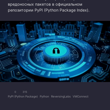
вредоносных пакетов в официальном
репозитории PyPI (Python Package Index).
0
315
PyPI (Python Package)
Python
ReversingLabs
VMConnect