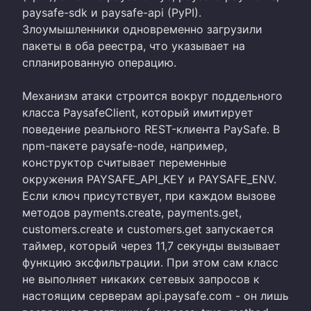
paysafe-sdk и paysafe-api (PyPI).
Злоумышленники одновременно загрузили
пакеты в оба реестра, что указывает на
спланированную операцию.
Механизм атаки строится вокруг поддельного
класса PaysafeClient, который имитирует
поведение реального REST-клиента PaySafe. В
npm-пакете paysafe-node, например,
конструктор считывает переменные
окружения PAYSAFE_API_KEY и PAYSAFE_ENV.
Если ключ присутствует, при каждом вызове
методов payments.create, payments.get,
customers.create и customers.get запускается
таймер, который через 11,7 секунды вызывает
функцию эксфильтрации. При этом сам класс
не выполняет никаких сетевых запросов к
настоящим серверам api.paysafe.com - он лишь