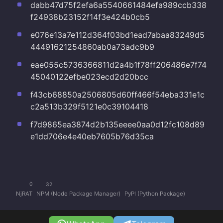
dabb47d75f2efa6a5540661484efa989ccb338
f24938b23152f14f3e424b0cb5
e076e13a7e112d364f03bd1ead7abaa83249d5
44491621254860ab0a73adc9b9
eae055c5736366811d2a4b1f78ff206486e7f74
45040122efbe023ecd2d20bcc
f43cb68850a2506805d60ff466f54eba331e1c
c2a513b329f5121e0c39104418
f7d9865ea3874d2b135eeee0aa0d12fc108d89
e1dd706e4e40eb7605b76d35ca
0
32
NjRAT
NPM (Node Package Manager)
PyPI (Python Package)