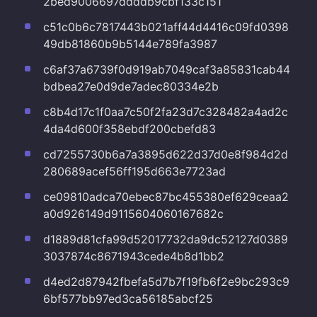
2bed9006697ddddb9cbf133c151
c51c0b6c7817443b021aff44d4416c09fd0398
49db81860b9b5144e789fa3987
c6af37a6739f0d919ab7049caf3a85831cab44
bdbea27e0d9de7adec80334e2b
c8b4d17c1f0aa7c50f2fa23d7c328482a4ad2c
4da4d600f358ebdf200cbefd83
cd7255730b6a7a3895d622d37d0e8f984d2d
280689acef56ff195d663e7723ad
ce09810adca70ebec87bc455380ef629ceaa2
a0d926149d9115604060167682c
d1889d81cfa99d52017732da9dc52127d0389
3037874c8671943cede4b8d1bb2
d4ed2d87942fbefa5d7b7f19fb6f2e9bc293c9
6bf577bb97ed3ca56185abcf25