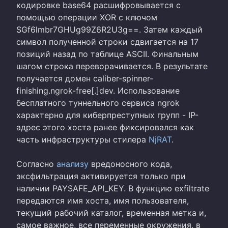
кодировке base64 расшифровывается с
помощью операции XOR с ключом
SGf6lmbr7GHUg99Z6R2U3g==. Затем каждый
символ полученной строки сдвигается на 17
позиций назад по таблице ASCII. Финальным
шагом строка переворачивается. В результате
получается домен caliber-spinner-
finishing.ngrok-free[.]dev. Использование
бесплатного туннельного сервиса ngrok
характерно для киберпреступных групп - IP-
адрес этого хоста ранее фиксировался как
часть инфраструктуры стилера
NjRAT
.
Согласно
анализу
вредоносного кода,
эксфильтрация активируется только при
наличии PAYSAFE_API_KEY. В функцию exfiltrate
передаются имя хоста, имя пользователя,
текущий рабочий каталог, временная метка и,
самое важное, все переменные окружения, в