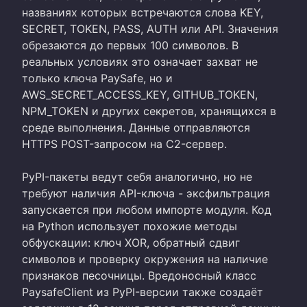
названиях которых встречаются слова KEY,
SECRET, TOKEN, PASS, AUTH или API. Значения
обрезаются до первых 100 символов. В
реальных условиях это означает захват не
только ключа PaySafe, но и
AWS_SECRET_ACCESS_KEY, GITHUB_TOKEN,
NPM_TOKEN и других секретов, хранящихся в
среде выполнения. Данные отправляются
HTTPS POST-запросом на C2-сервер.
PyPI-пакеты ведут себя аналогично, но не
требуют наличия API-ключа - эксфильтрация
запускается при любом импорте модуля. Код
на Python использует похожие методы
обфускации: ключ XOR, обратный сдвиг
символов и проверку окружения на наличие
признаков песочницы. Вредоносный класс
PaysafeClient из PyPI-версии также создаёт