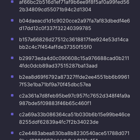
af66bc2b516d1ef71af9b6ee9f8f5af0a99fed56
2b34809cd55071b94c2d1304
b04daeacd1d1c9020cce2a97fa7af83dbedf4e6
d17dd12c0f337f32240399785
b157a66826d27512c3618817fee924e53d14ca
bb2c4c7f454affde37350f55f0
b29973eda4d0c090608c15a976688cad0b211
4fdc0dcb89ad37515287ba13aad
b2ea8d69f6792a87327ffde2ee4551bb6b9961
7f53e1ba71bf9a70f45dbc57ea
c2a361a7d8feb95be97c957fc7652d348f4fa9a
987bde5f09883f46b65c460f1
c2a69a33b086364ca51b030b6b15e99be46ce
8255ddf62839a4fc7f2b34023de
c2e4483abea830ba8b8230540ace51788d071