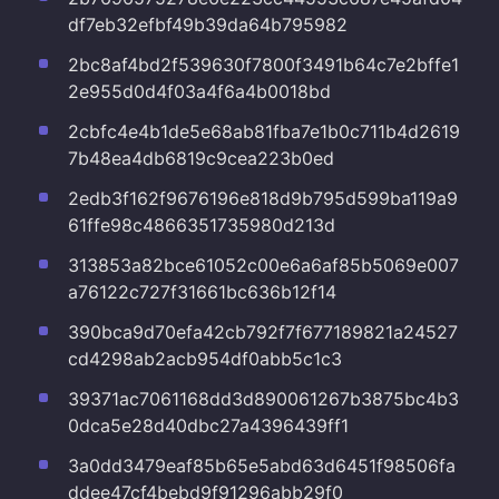
df7eb32efbf49b39da64b795982
2bc8af4bd2f539630f7800f3491b64c7e2bffe1
2e955d0d4f03a4f6a4b0018bd
2cbfc4e4b1de5e68ab81fba7e1b0c711b4d2619
7b48ea4db6819c9cea223b0ed
2edb3f162f9676196e818d9b795d599ba119a9
61ffe98c4866351735980d213d
313853a82bce61052c00e6a6af85b5069e007
a76122c727f31661bc636b12f14
390bca9d70efa42cb792f7f677189821a24527
cd4298ab2acb954df0abb5c1c3
39371ac7061168dd3d890061267b3875bc4b3
0dca5e28d40dbc27a4396439ff1
3a0dd3479eaf85b65e5abd63d6451f98506fa
ddee47cf4bebd9f91296abb29f0