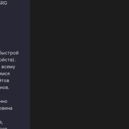
SRG
 быстрой
ойств).
 всему
имся
йтов
нов.
нно
овина
а,
рея.