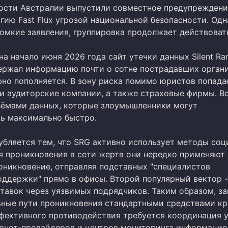
ости Австралии выпустили совместное предупреждени
гию Fast Flux угрозой национальной безопасности. Одн
ромкие заявления, группировка продолжает действоват
а начало июня 2026 года сайт утечки данных Silent R
ержал информацию почти о сотне пострадавших органи
рно пополняется. В зону риска помимо юристов попад
 и аудиторские компании, а также страховые фирмы. В
ъёмами данных, которые злоумышленники могут
ь максимально быстро.
убляется тем, что SRG активно использует методы соц
я проникновения в сети жертв они нередко применяют
оникновение, отправляя подставных "специалистов
оддержки" прямо в офисы. Второй популярный вектор -
ставок через уязвимых подрядчиков. Таким образом, з
ьные пути проникновения стандартными средствами кр
ффективного противодействия требуется координация 
ернет-провайдеров и центров мониторинга информаци