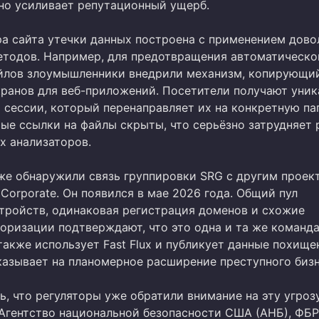
но усиливает репутационный ущерб.
а сайта утечки данных построена с применением дово
тодов. Например, для предотвращения автоматическо
йлов злоумышленники внедрили механизм, копирующи
ранов для веб-приложений. Посетители получают уни
 сессии, который перенаправляет их на конкретную па
ые ссылки на файлы скрыты, что серьёзно затрудняет 
х анализаторов.
же обнаружили связь группировки SRG с другим проек
Corporate. Он появился в мае 2026 года. Общий пул
тройств, одинаковая регистрация доменов и схожие
оризации подтверждают, что это одна и та же команда
также использует Fast Flux и публикует данные похищ
казывает на планомерное расширение преступного бизн
, что регуляторы уже обратили внимание на эту угрозу
Агентство национальной безопасности США (АНБ), ФБР