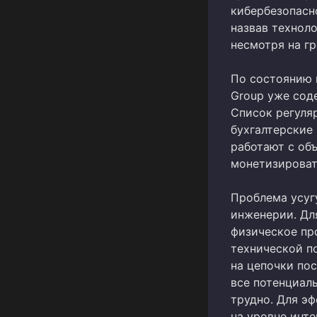
кибербезопасн
назвав техноло
несмотря на г
По состоянию н
Group уже сод
Список регуля
бухгалтерские
работают с об
монетизироват
Проблема усуг
инженерии. Дл
физическое пр
технической п
на цепочки по
все потенциал
трудно. Для э
на уровне инт