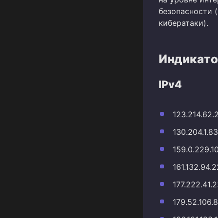
безопасности (
кибератаки).
Индикато
IPv4
123.214.62.
130.204.1.83
159.0.229.1
161.132.94.
177.222.41.
179.52.106.