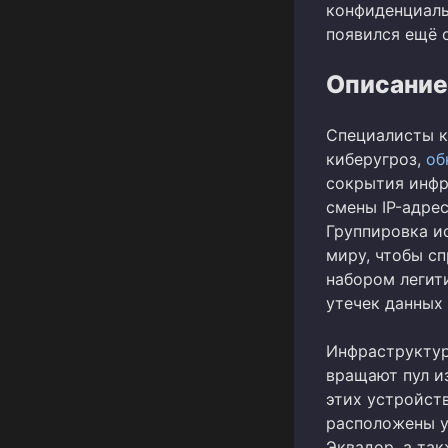
конфиденциаль
появился ещё 
Описание
Специалисты к
киберугроз,
об
сокрытия инфра
смены IP-адре
Группировка и
миру, чтобы с
набором легит
утечек данных
Инфраструктур
вращают пул и
этих устройств
расположены у
Эквадор, а так