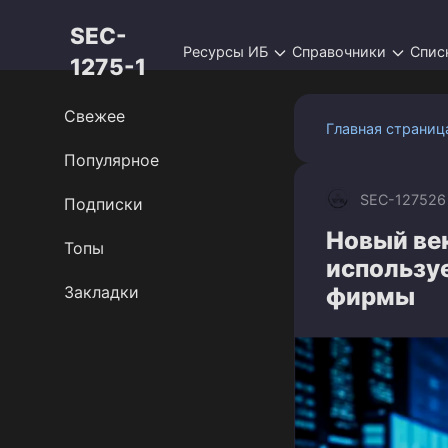
Перейти
SEC-
к
Ресурсы ИБ
Справочники
Спис
контенту
1275-1
Свежее
Главная страниц
Популярное
SEC-1275
26
Подписки
Новый век
Топы
используе
Закладки
фирмы