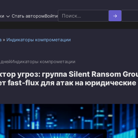
Search
ки
Стать автором
Войти
for:
а
»
Индикаторы компрометации
 дней
Индикаторы компрометации
тор угроз: группа Silent Ransom Gro
т fast-flux для атак на юридические