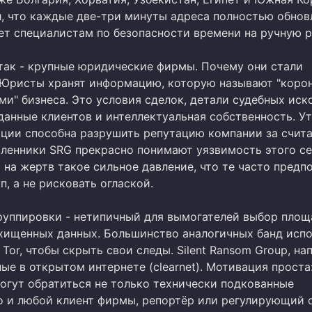
л, что каждые две-три минуты адреса полностью обнов
яет специалистам по безопасности времени на ручную 
атак - крупные юридические фирмы. Почему они стали
Юристы хранят информацию, которую называют "коро
и" бизнеса. Это условия сделок, детали судебных иско
данные клиентов и интеллектуальная собственность. У
ции способна разрушить репутацию компании за счит
ленники SRG прекрасно понимают уязвимость этого се
 на жертв такое сильное давление, что те часто предп
п, а не рисковать оглаской.
руппировки - нетипичный для вымогателей выбор площ
хищенных данных. Большинство аналогичных банд исп
 Tor, чтобы скрыть свои следы. Silent Ransom Group, на
ые в открытом интернете (clearnet). Мотивация проста:
могут обратиться не только технически подкованные
о и любой клиент фирмы, репортёр или регулирующий о