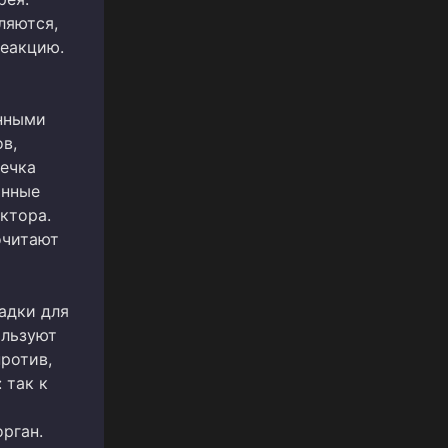
ляются,
реакцию.
нными
в,
течка
анные
ктора.
очитают
адки для
ользуют
против,
 так к
рган.