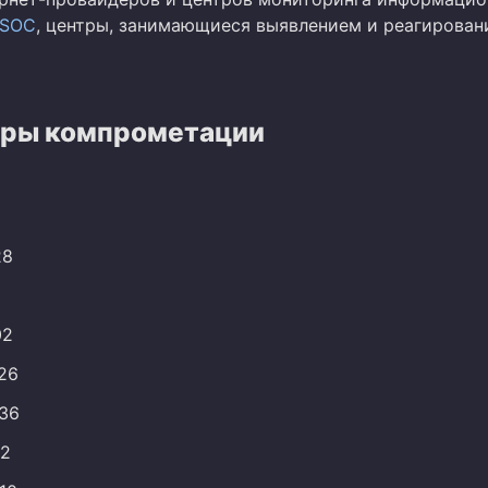
SOC
, центры, занимающиеся выявлением и реагирован
ры компрометации
28
02
226
236
82