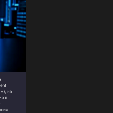
е
ent
м), на
ие в
-
ение