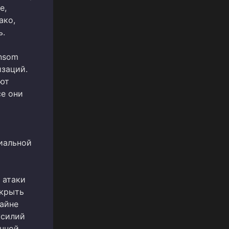
е,
ако,
ь.
ansom
заций.
ают
се они
иальной
 атаки
акрыть
айне
усилий
онной