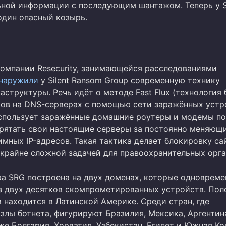
ной информации с последующим шантажом. Теперь у 
один опасный козырь.
омпании Resecurity, занимающейся расследованиями
наружили
у Silent Ransom Group современную технику
структуры. Речь идёт о методе Fast Flux (технология
сов на DNS-серверах с помощью сети заражённых устр
спользует заражённые домашние роутеры и модемы по
прятать свои настоящие серверы за постоянно меняющ
имных IP-адресов. Такая тактика делает блокировку са
 крайне сложной задачей для правоохранительных орга
а SRG построена на двух доменах, которые одновреме
з двух десятков скомпрометированных устройств. Пол
 находится в Латинской Америке. Среди стран, где
злы ботнета, фигурируют Бразилия, Мексика, Аргентин
же Болгария, Хорватия, Узбекистан, Египет и Южная Ко