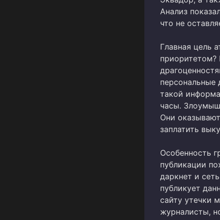
Анализ показа
что не оставл
Главная цель 
приоритетом? 
драгоценностям
персональные 
такой информа
часы. Злоумыш
Они оказывают
заплатить выку
Особенность г
публикации по
даркнет и сеть
публикует данн
сайту утечки 
журналисты, н