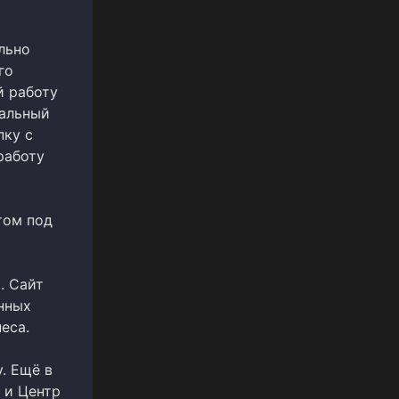
льно
го
й работу
кальный
пку с
работу
том под
. Сайт
енных
еса.
. Ещё в
 и Центр