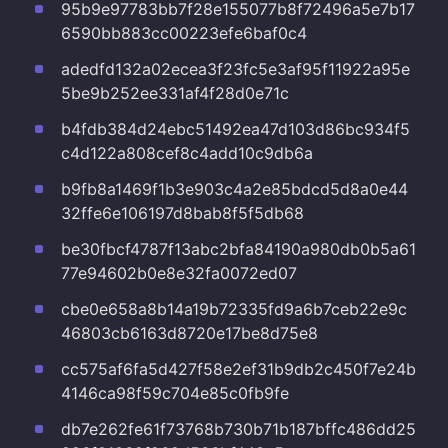
95b9e97783bb7f28e155077b8f72496a5e7b17
6590bb883cc00223efe6baf0c4
adedfd132a02ecea3f23fc5e3af95f11922a95e
5be9b252ee331af4f28d0e71c
b4fdb384d24ebc51492ea47d103d86bc934f5
c4d122a808cef8c4add10c9db6a
b9fb8a1469f1b3e903c4a2e85bdcd5d8a0e44
32ffe6e106197d8bab8f5f5db68
be30fbcf4787f13abc2bfa84190a980db0b5a61
77e94602b0e8e32fa0072ed07
cbe0e658a8b14a19b72335fd9a6b7ceb22e9c
46803cb6163d8720e17be8d75e8
cc575af6fa5d427f58e2ef31b9db2c450f7e24b
4146ca98f59c704e85c0fb9fe
db7e262fe61f73768b730b71b187bffc486dd25