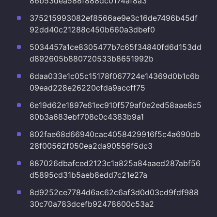
86b53dea588f888dc0174af8a3
375215993082ef8566ae9e3c16de7496b45df
92dd40c21288c450b660a3dbef0
5034457a1ce8305477b7c65f34840fd6d153dd
d892605b880720533b8651992b
6daa033e1c05c15178f067724e14369d0b1c6b
09ead228e26220cfda9accff75
6e19d62e1897e61ec910f579af0e2ed58aae8c5
80b3a683ebf708c0c4383b9a1
802fae68d66940cac4058429916f5c4a690db
28f00562f050ea2da90556f5dc3
887026dbafced2123c1a825a84aaed287abf56
d5895cd31b5aeb8edd7c21e27a
8d9252ce7784d6ac62c6af3d0d03cd9fdf988
30c70a783dcefb92478600c53a2