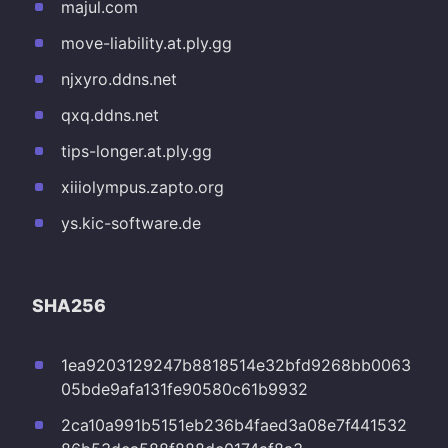
majul.com
move-liability.at.ply.gg
njxyro.ddns.net
qxq.ddns.net
tips-longer.at.ply.gg
xiiiolympus.zapto.org
ys.kic-software.de
SHA256
1ea9203129247b8818514e32bfd9268bb0063
05bde9afa131fe90580c61b9932
2ca10a991b5151eb236b4faed3a08e7f441532