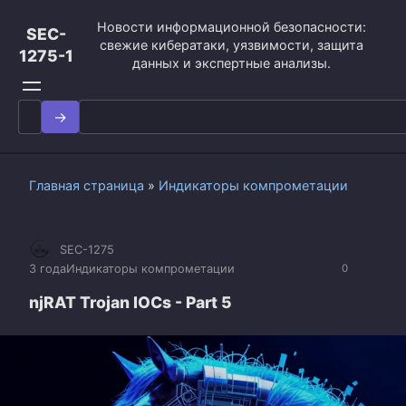
Перейти
Новости информационной безопасности:
к
SEC-
свежие кибератаки, уязвимости, защита
контенту
1275-1
данных и экспертные анализы.
Search
for:
Главная страница
»
Индикаторы компрометации
SEC-1275
3 года
Индикаторы компрометации
0
njRAT Trojan IOCs - Part 5