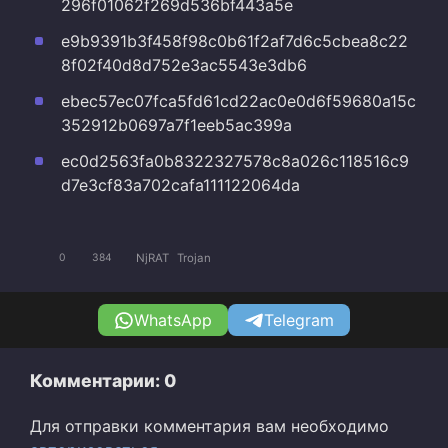
296f01062f269d536bf443a5e
e9b9391b3f458f98c0b61f2af7d6c5cbea8c22
8f02f40d8d752e3ac5543e3db6
ebec57ec07fca5fd61cd22ac0e0d6f59680a15c
352912b0697a7f1eeb5ac399a
ec0d2563fa0b8322327578c8a026c118516c9
d7e3cf83a702cafa111122064da
NjRAT
Trojan
0
384
WhatsApp
Telegram
Комментарии: 0
Для отправки комментария вам необходимо