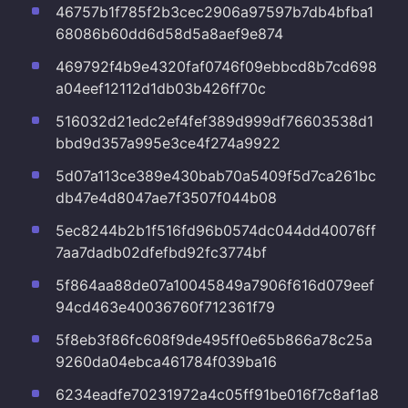
46757b1f785f2b3cec2906a97597b7db4bfba1
68086b60dd6d58d5a8aef9e874
469792f4b9e4320faf0746f09ebbcd8b7cd698
a04eef12112d1db03b426ff70c
516032d21edc2ef4fef389d999df76603538d1
bbd9d357a995e3ce4f274a9922
5d07a113ce389e430bab70a5409f5d7ca261bc
db47e4d8047ae7f3507f044b08
5ec8244b2b1f516fd96b0574dc044dd40076ff
7aa7dadb02dfefbd92fc3774bf
5f864aa88de07a10045849a7906f616d079eef
94cd463e40036760f712361f79
5f8eb3f86fc608f9de495ff0e65b866a78c25a
9260da04ebca461784f039ba16
6234eadfe70231972a4c05ff91be016f7c8af1a8