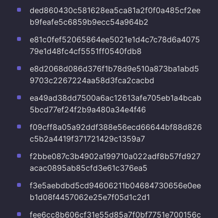
ded860430c581628ea5ca81a2f0f0a485cf2ee
b9feafe5c6859b9ecc54a964b2
e81c0fef52065864ee5021e1d4c7c78d6a4075
79e1d48fc4cf5551ff0540fdb8
e8d2068d086d376f1b78d9e510a873ba1abd5
9703c2267224aa58d3fca2cacbd
ea49ad38dd7500a6ac12613afe705eb1a4bcab
5bcd77ef24f2b9a480a34e4f46
f09cff8a05a92ddf388e56ecd66644bf88d826
c5b2a4419f371721429c1359a7
f2bbe087c3b4902a199710a022adf8b57fd927
acac0895ab85cfd3e61c376ea5
f3e5aebdbd5cd94606211b04684730656e0ee
b1d08f4457062e25e7f05d1c2d1
fee6cc8b606cf31e55d85a7f0bf7751e700156c