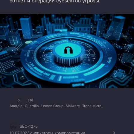
ботнет и операции субъектов угрозы.
0
316
Android
Guerrilla
Lemon Group
Malware
Trend Micro
SEC-1275
10.07.2023
Индикаторы компрометации
0