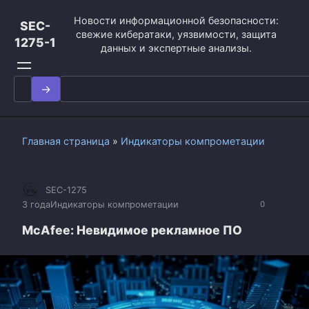
Перейти
Новости информационной безопасности:
к
SEC-
свежие кибератаки, уязвимости, защита
контенту
1275-1
данных и экспертные анализы.
Search
for:
Главная страница
»
Индикаторы компрометации
SEC-1275
3 года
Индикаторы компрометации
0
McAfee: Невидимое рекламное ПО