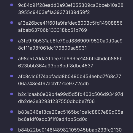
9c84c91f28eadd0a93ef055809ca3bceb10a28
3955c9403ef1a39373139d59f2
a13e26bce41f601a9fafdec8003c5fd14908856
afbab63706b133318bc61b769
a3fe9f9b531ab6fe79ed886909f9520a0d0ae9
8cf11a98f061dc179800aa5931
a98c5170da2fdee71b699ee145bfe4bdcb586b
623bbb364a93bb8bdf8dbc4537
afc8c1c6f74abfadd8b0490b454eebd7f68c77
06a748e4f67acb127ce9772cdb
b2c1caab0e09b4e99d5d5fd403c506d93497d
db2de3e32931237550dbdbe7f06
b83a346e18ca20ac5165bc1ce1c8807e89d05a
bc6a1df0adc3f1f0ad4bb5cd0c
b84b22bc0146f48982105945bbab233fc2130