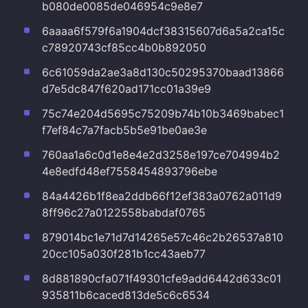
b080de0085de046954c9e8e7
6aaaa6f579f6a1904dcf38315607d6a5a2ca15c
c78920743cf85cc4b0b892050
6c61059da2ae3a8d130c50295370baad13866
d7e5dc847f620ad171cc01a39e9
75c74e204d5695c75209b74b10b3469babec1
f7ef84c7a7facb5b5e91be0ae3e
760aa1a6c0d1e8e4e2d3258e197ce704994b2
4e8edfd48ef7558454893796ebe
84a4426b1f8ea2ddb66f12ef383a0762a011d9
8ff96c27a0122558babdaf0765
879014bc1e71d7d14265e57c46c2b26537a810
20cc105a030f281b1cc43aeb77
8d881890cfa071f49301cfe9add6442d633c01
935811b6caced813de5c6c6534