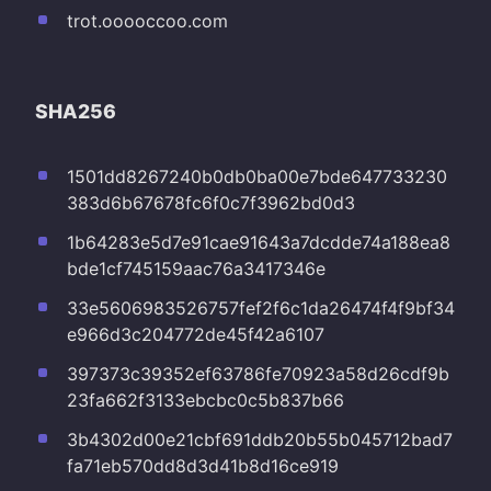
trot.ooooccoo.com
SHA256
1501dd8267240b0db0ba00e7bde647733230
383d6b67678fc6f0c7f3962bd0d3
1b64283e5d7e91cae91643a7dcdde74a188ea8
bde1cf745159aac76a3417346e
33e5606983526757fef2f6c1da26474f4f9bf34
e966d3c204772de45f42a6107
397373c39352ef63786fe70923a58d26cdf9b
23fa662f3133ebcbc0c5b837b66
3b4302d00e21cbf691ddb20b55b045712bad7
fa71eb570dd8d3d41b8d16ce919