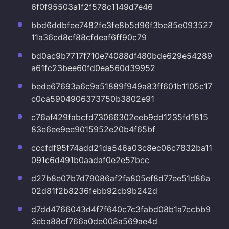
6f0f95503a1f2f578c1149d7e46
bbd6ddbfee7482fe3fe8b5d96f3be85e093527
11a36cd8cf88cfdeaf6ff90c79
bd0ac9b7717f710e74088df480bde629e54289
a61fc23bee60fd0ea560d39952
bede67693a6c9a51889f949a83ff601b1105c17
c0ca5904906373750b3802e91
c76af429fabcfd73066302eeb9dd1235fd1815
83e6ee9ee9015952e20b4f65bf
cccfdf95f74add21da546a03c8ec06c7832ba11
091c6d491b0aadaf0e2e57bcc
d27b8e07b7d79086af2fa805ef8d77ee51d86a
02d81f2b8236febb92cb9b242d
d7dd4766043d4f7f640c7c3fabd08b1a7ccbb9
3eba88cf766a0de008a569ae4d