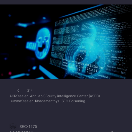
0
314
ACRStealer
AhnLab SEcurity intelligence Center (ASEC)
LummaStealer
Rhadamanthys
SEO Poisoning
SEC-1275