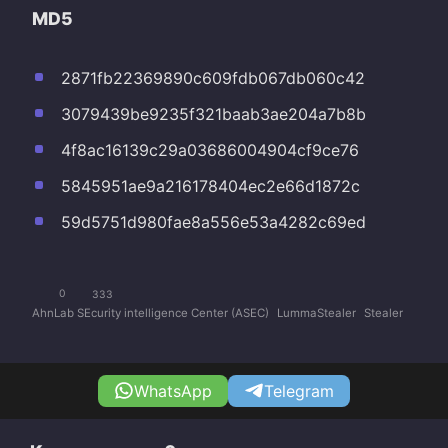
MD5
2871fb22369890c609fdb067db060c42
3079439be9235f321baab3ae204a7b8b
4f8ac16139c29a03686004904cf9ce76
5845951ae9a216178404ec2e66d1872c
59d5751d980fae8a556e53a4282c69ed
0
333
AhnLab SEcurity intelligence Center (ASEC)
LummaStealer
Stealer
WhatsApp
Telegram