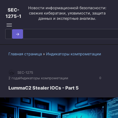
Перейти
Новости информационной безопасности:
к
SEC-
свежие кибератаки, уязвимости, защита
контенту
1275-1
данных и экспертные анализы.
Search
for:
Главная страница
»
Индикаторы компрометации
SEC-1275
2 года
Индикаторы компрометации
0
LummaC2 Stealer IOCs - Part 5