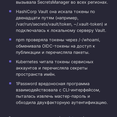
вызывала SecretsManager во всех регионах.
HashiCorp Vault она искала токены по
двенадцати путям (например,
/var/run/secrets/vault/token, ~/.vault-token) и
подключалась к локальному серверу Vault.
npm проверяла токены через /-/whoami,
обменивала OIDC-токены на доступ к
публикации и перечисляла пакеты.
Kubernetes читала токены сервисных
аккаунтов и перечисляла секреты
пространств имён.
1Password вредоносная программа
взаимодействовала с CLI-интерфейсом,
пыталась извлечь мастер-пароль и
обходила двухфакторную аутентификацию.