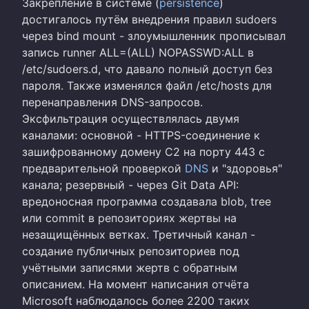
Закрепление в системе (
persistence
)
достигалось путём внедрения правил sudoers
через bind mount - злоумышленник прописывал
запись runner ALL=(ALL) NOPASSWD:ALL в
/etc/sudoers.d, что давало полный доступ без
пароля. Также изменялся файл /etc/hosts для
перенаправления DNS-запросов.
Эксфильтрация осуществлялась двумя
каналами: основной - HTTPS-соединение к
зашифрованному домену C2 на порту 443 с
предварительной проверкой
DNS
и "здоровья"
канала; резервный - через Git Data API:
вредоносная программа создавала blob, tree
или commit в репозиториях жертвы на
незащищённых ветках. Третичный канал -
создание публичных репозиториев под
учётными записями жертв с обратным
описанием. На момент написания отчёта
Microsoft наблюдалось более 2200 таких