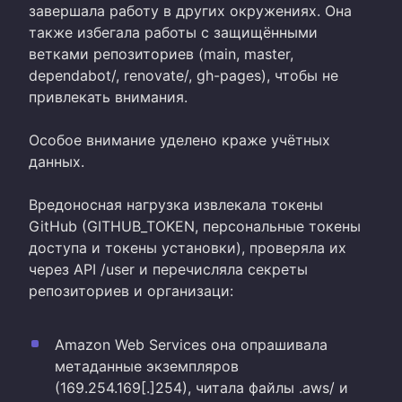
завершала работу в других окружениях. Она
также избегала работы с защищёнными
ветками репозиториев (main, master,
dependabot/, renovate/, gh-pages), чтобы не
привлекать внимания.
Особое внимание уделено краже учётных
данных.
Вредоносная нагрузка извлекала токены
GitHub (GITHUB_TOKEN, персональные токены
доступа и токены установки), проверяла их
через API /user и перечисляла секреты
репозиториев и организаци:
Amazon Web Services она опрашивала
метаданные экземпляров
(169.254.169[.]254), читала файлы .aws/ и