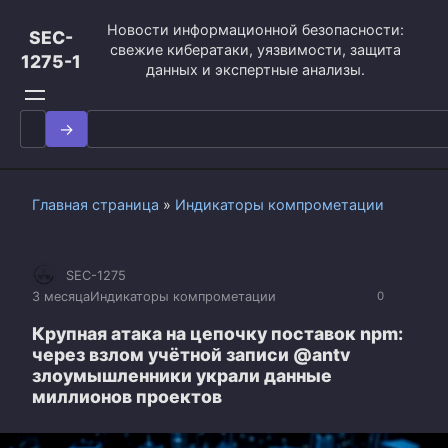
Перейти
Новости информационной безопасности:
к
SEC-
свежие кибератаки, уязвимости, защита
контенту
1275-1
данных и экспертные анализы.
Search
for:
Главная страница
»
Индикаторы компрометации
SEC-1275
3 месяца
Индикаторы компрометации
0
Крупная атака на цепочку поставок npm:
через взлом учётной записи @antv
злоумышленники украли данные
миллионов проектов