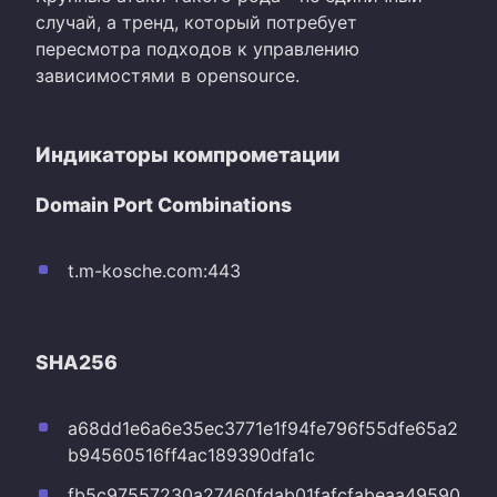
случай, а тренд, который потребует
пересмотра подходов к управлению
зависимостями в opensource.
Индикаторы компрометации
Domain Port Combinations
t.m-kosche.com:443
SHA256
a68dd1e6a6e35ec3771e1f94fe796f55dfe65a2
b94560516ff4ac189390dfa1c
fb5c97557230a27460fdab01fafcfabeaa49590