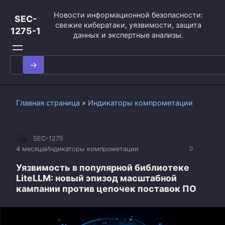
Перейти
Новости информационной безопасности:
к
SEC-
свежие кибератаки, уязвимости, защита
контенту
1275-1
данных и экспертные анализы.
Search
for:
Главная страница
»
Индикаторы компрометации
SEC-1275
4 месяца
Индикаторы компрометации
0
Уязвимость в популярной библиотеке
LiteLLM: новый эпизод масштабной
кампании против цепочек поставок ПО