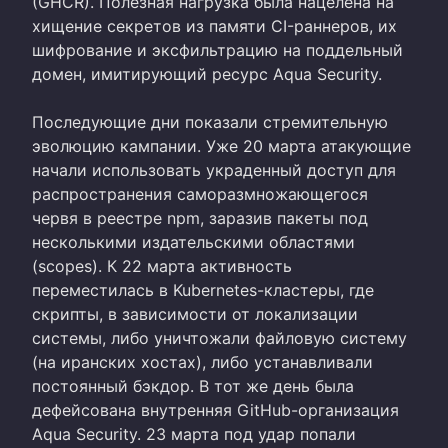
(GHCR). Полезная нагрузка была нацелена на
хищение секретов из памяти CI-раннеров, их
шифрование и эксфильтрацию на поддельный
домен, имитирующий ресурс Aqua Security.
Последующие дни показали стремительную
эволюцию кампании. Уже 20 марта атакующие
начали использовать украденный доступ для
распространения саморазмножающегося
червя в реестре npm, заразив пакеты под
несколькими издательскими областями
(scopes). К 22 марта активность
переместилась в Kubernetes-кластеры, где
скрипты, в зависимости от локализации
системы, либо уничтожали файловую систему
(на иранских хостах), либо устанавливали
постоянный бэкдор. В тот же день была
дефейсована внутренняя GitHub-организация
Aqua Security. 23 марта под удар попали