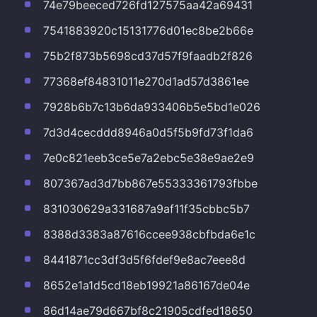
74e79beeced726fd127575aa42a69431
7541883920c15131776d01ec8be2b66e
75b2f873b5698cd37d57f9faadb2f826
77368ef84831011e270d1ad57d3861ee
7928b6b7c13b6da933406b5e5bd1e026
7d3d4cecddd8946a0d5f5b9fd73f1da6
7e0c821eeb3ce5e7a2ebc5e38e9ae2e9
807367ad3d7bb867e55333361793fbbe
831030629a331687a9af11f35cbbc5b7
8388d3383a87616ccee938cbfbda6e1c
8441871cc3df3d5f6fdef9e8ac7eee8d
8652e1a1d5cd18eb19921a86167de04e
86d14ae79d667bf8c21905cdfed18650