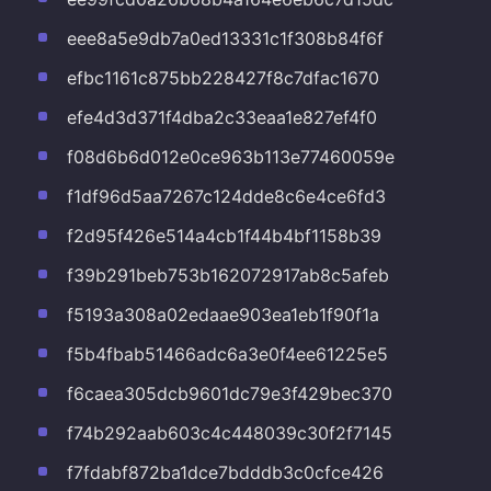
eee8a5e9db7a0ed13331c1f308b84f6f
efbc1161c875bb228427f8c7dfac1670
efe4d3d371f4dba2c33eaa1e827ef4f0
f08d6b6d012e0ce963b113e77460059e
f1df96d5aa7267c124dde8c6e4ce6fd3
f2d95f426e514a4cb1f44b4bf1158b39
f39b291beb753b162072917ab8c5afeb
f5193a308a02edaae903ea1eb1f90f1a
f5b4fbab51466adc6a3e0f4ee61225e5
f6caea305dcb9601dc79e3f429bec370
f74b292aab603c4c448039c30f2f7145
f7fdabf872ba1dce7bdddb3c0cfce426