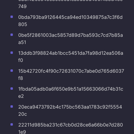
749
0bda793ba9126445ca94ed10349875a7c3f6d
805
0be5f2861003ac5857d89d7ba593c7cd7b85a
a51
13ddb3f98824ab1bcc5451da7fa98d12ea506a
f0
15b42720fc4f90c72631070c7abe0d765d6037
f8
1fbda05adb0a6f650e9b51a15663066d74b31c
e2
20eca9473792b4c175bc563aa1783c92f5554
20c
22211d985ba231c67cb0d28ce6a66b0e7d280
1e9