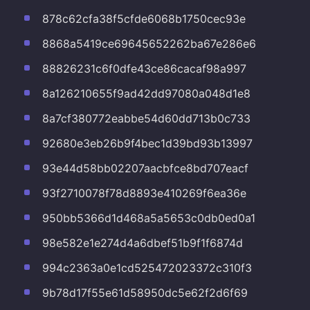
878c62cfa38f5cfde6068b1750cec93e
8868a5419ce69645652262ba67e286e6
88826231c6f0dfe43ce86cacaf98a997
8a126210655f9ad42dd97080a048d1e8
8a7cf380772eabbe54d60dd713b0c733
92680e3eb26b9f4bec1d39bd93b13997
93e44d58bb02207aacbfce8bd707eacf
93f2710078f78d8893e410269f6ea36e
950bb5366d1d468a5a5653c0db0ed0a1
98e582e1e274d4a6dbef51b9f1f6874d
994c2363a0e1cd525472023372c310f3
9b78d17f55e61d58950dc5e62f2d6f69