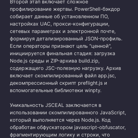
Второй этап включает сложное
профилирование жертвы. PowerShell-бэкдор
собирает данные об установленном ПО,
настройках UAC, прокси-конфигурации,
сетевых параметрах и электронной почте,
формируя детализированный JSON-профиль.
Если операторы признают цель "ценной",
инициируется финальная стадия: загрузка
Node.js среды и ZIP-архива build.zip,
содержащего JSC-полезную нагрузку. Архив
включает скомпилированный файл app.jsc,
декомпрессионный скрипт preflight.js и
вспомогательные библиотеки winpty.
Уникальность JSCEAL заключается в
использовании скомпилированного JavaScript,
который выполняется через Node.js. Код
обработан обфускатором javascript-obfuscator,
фрагментирующим логику и строки, что