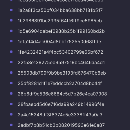
1a2a8f3ca50bf034bba638bb7181b517
1b2986891bc2935f64ff6ff9ce5985cb
1d5e6904dabef0988b25b1f99160bd2b
1e1a1f4d4ac004d8bbf752550d68ffde
1fe4232421a4f4bc53402799e66bf672
22f58e139275eb9597519bc4646aa4d1
25503db799f9b9be3193fd676470b8eb
25df8281d1f1e7eddccb2a704d8bc44f
26b6df9c536e6684c5d7b26e4ca07908
28fbaebd5d6e716da99a249b14996f4e
2a4c15248df3f8374e5e3338ff43a0a3
2adbf7b8b51cb3b082019593e61e0a87