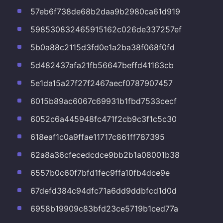
57eb6f738de68b2daa9b2980ca61d919
598530832465915162c026de337257ef
5b0a88c2115d3fd0e1a2ba38f068f0fd
5d482437afa21fb56647beffd41163cb
5e1da15a27f27f2467aecf0787907457
6015b89ac6067c69931b1fbd7533cecf
6052c6a445948fc471f2cb9c3f1c5c30
618eaf1c0a9ffae11717c861ff787395
62a8a36cfecedcdce9bb2b1a08001b38
6557b0c60f7bfd1fec9ffa10fb4dce9e
67defd384c94dfc71a6dd9ddbfcd1d0d
6958b19909c83bfd23ce5719b1ced77a