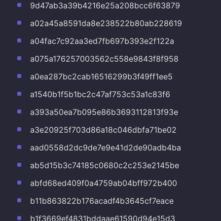
9d47ab3a39b4216e25a208bcc6f63879
a02a45a8591da8e238522b80ab228619
a04fac7c92aa3ed7fb697b393e2f122a
a075a176257003562c558e9843f8f958
a0ea287bc2cab16516299b3f49ff1ee5
a1540b1f5b1bc2c47af753c53a1c83f6
a393a50ea7b095e86b3693112813f93e
a3e20925f703d86a18c046dbfa71be02
aad0558d2dc9de7e9e41d2de90adb4ba
ab5d15b3c74185c0680c2c253e2145be
abfd68ed409f0a4759ab04bff972b400
b11b863822b176acadf4b3645cf7eace
b1f3669ef4831bddaae61590d94e15d3