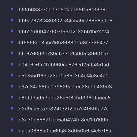
b55b683770c03b511ac195ff58f36381
bb9a7873f880802c84c5a9e78898adb8
bbb22d09477607f59f12132bb1be1224
bf6596ee8abc16b86880ffc8f7329477
bfe676093c739cb731a1a905f89601ee
c04c6e6fc1fdb960ca876ed25da851ad
c5fe55d169d23c10a8513b4ef4c8e4a0
c67c34a68be039529acfec28cbb439d3
c8fdd3ad53bdd26a5f8cbd336fda5ce5
d2d9ca5ea7c824132f2cb7d4959fa77c
d3a30c555711cc5a0424bf8cd1fb109b
daba0868a0ba69a8f8d050b6c4c57f6a