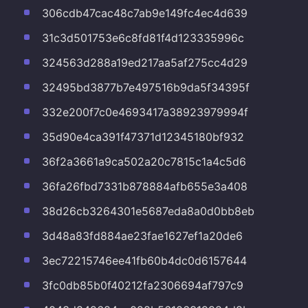
306cdb47cac48c7ab9e149fc4ec4d639
31c3d501753e6c8fd81f4d123335996c
324563d288a19ed217aa5af275cc4d29
32495bd3877b7e497516b9da5f34395f
332e200f7c0e4693417a38923979994f
35d90e4ca391f47371d12345180bf932
36f2a3661a9ca502a20c7815c1a4c5d6
36fa26fbd7331b878884afb655e3a408
38d26cb3264301e5687eda8a0d0bb8eb
3d48a83fd884ae23fae1627ef1a20de6
3ec72215746ee41fb60b4dc0d6157644
3fc0db85b0f40212fa2306694af797c9