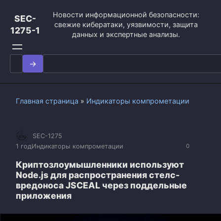
Перейти
Новости информационной безопасности:
к
SEC-
свежие кибератаки, уязвимости, защита
контенту
1275-1
данных и экспертные анализы.
Search
for:
Главная страница
»
Индикаторы компрометации
SEC-1275
1 год
Индикаторы компрометации
0
Криптозлоумышленники используют
Node.js для распространения стелс-
вредоноса JSCEAL через поддельные
приложения