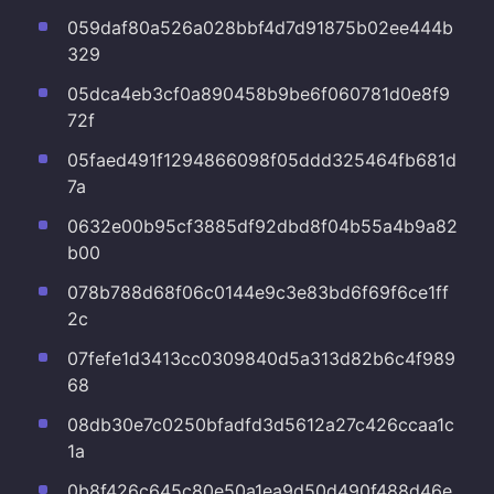
059daf80a526a028bbf4d7d91875b02ee444b
329
05dca4eb3cf0a890458b9be6f060781d0e8f9
72f
05faed491f1294866098f05ddd325464fb681d
7a
0632e00b95cf3885df92dbd8f04b55a4b9a82
b00
078b788d68f06c0144e9c3e83bd6f69f6ce1ff
2c
07fefe1d3413cc0309840d5a313d82b6c4f989
68
08db30e7c0250bfadfd3d5612a27c426ccaa1c
1a
0b8f426c645c80e50a1ea9d50d490f488d46e