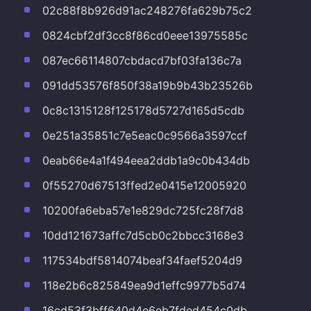
02c88f8b926d91ac248276fa629b75c2
0824cbf2df3cc8f86cd0eee13975585c
087ec66114807cbdacd7bf03fa136c7a
091dd53576f850f38a19b9b43b23526b
0c8c1315128f125178d5727d165d5cdb
0e251a35851c7e5eac0c9566a3597ccf
0eab66e4a1f494eea2ddb1a9c0b434db
0f55270d67513ffed2e0415e12005920
10200fa6eba57e1e829dc725fc28f7d8
10dd121673affc7d5cb0c2bbcc3168e3
117534bdf5814074beaf34faef5204d9
118e2b6c825849ea9d1effc9977b5d74
16cd53f3bff640d4e6eb7fded454c0db