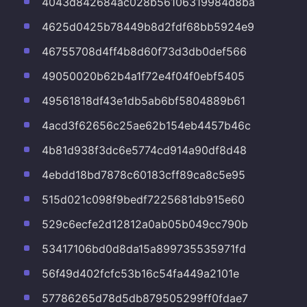
4043d842684ac028b56106319984d8ba
4625d0425b78449b8d2fdf68bb5924e9
46755708d4ff4b8d60f73d3db0def566
49050020b62b4a1f72e4f04f0ebf5405
49561818df43e1db5ab6bf5804889b61
4acd3f62656c25ae62b154eb4457b46c
4b81d938f3dc6e5774cd914a90df8d48
4ebdd18bd7878c60183cff89ca8c5e95
515d021c098f9bedf7225681db915e60
529c6ecfe2d12812a0ab05b049cc790b
53417106bd0d8da15a899735535971fd
56f49d402fcfc53b16c54fa449a2101e
57786265d78d5db879505299ff0fdae7