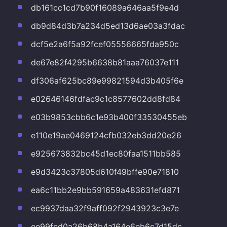
db161cc1cd7b90f16089a646aa5f9e4d
db9d84d3b7a234d5ed13d6ae03a3fdac
dcf5e2a6f5a92fcef05556665fda950c
de67e82f4295b6638b81aaa76037e111
df306af625bc89e99821594d3b405f6e
e02646146fdfac9c1c8577602dd8fd84
e03b9853cbb6c1e93b400f33530455eb
e110e19ae0469124cfb032eb3dd20e26
e925673832bc45d1ec80faa1511bb585
e9d3423c37805d610f49bffe90e71810
ea6c11bb2e9bb591659a483631efd871
ec9937daa32f9aff092f2943923c3e7e
ee99fcd0a26b68b4a164e6eb6c7d15dc