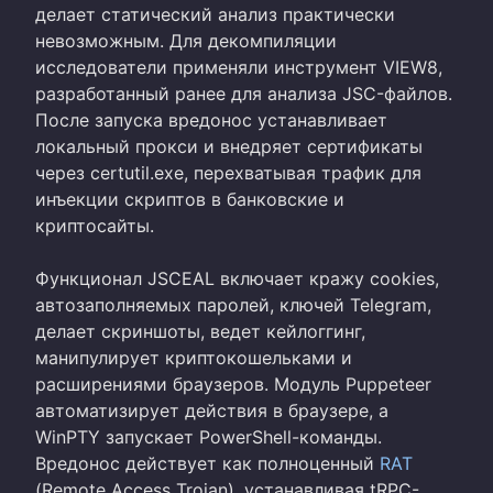
делает статический анализ практически
невозможным. Для декомпиляции
исследователи применяли инструмент VIEW8,
разработанный ранее для анализа JSC-файлов.
После запуска вредонос устанавливает
локальный прокси и внедряет сертификаты
через certutil.exe, перехватывая трафик для
инъекции скриптов в банковские и
криптосайты.
Функционал JSCEAL включает кражу cookies,
автозаполняемых паролей, ключей Telegram,
делает скриншоты, ведет кейлоггинг,
манипулирует криптокошельками и
расширениями браузеров. Модуль Puppeteer
автоматизирует действия в браузере, а
WinPTY запускает PowerShell-команды.
Вредонос действует как полноценный
RAT
(Remote Access Trojan), устанавливая tRPC-