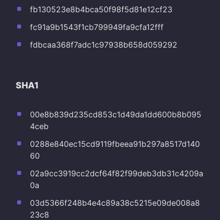
fb130523e8b4bca50f98f5d81e12cf23
fc91a9b1543f1cb799949fa9cfa12fff
fdbcaa368f7adc1c97938b658d059292
SHA1
00e8b839d235cd853c1d49da1dd600b8b095
4ceb
0288e840ec15cd9119fbeea91b297a8517d140
60
02a9cc3919cc2dcf64f82f99deb3db31c4209a
0a
03d5366f248b4e4c89a38c5215e09de008a8
23c8