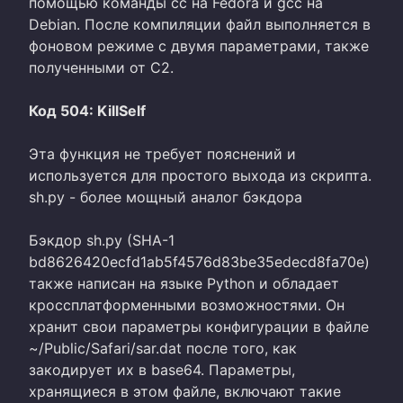
помощью команды cc на Fedora и gcc на
Debian. После компиляции файл выполняется в
фоновом режиме с двумя параметрами, также
полученными от C2.
Код 504: KillSelf
Эта функция не требует пояснений и
используется для простого выхода из скрипта.
sh.py - более мощный аналог бэкдора
Бэкдор sh.py (SHA-1
bd8626420ecfd1ab5f4576d83be35edecd8fa70e)
также написан на языке Python и обладает
кроссплатформенными возможностями. Он
хранит свои параметры конфигурации в файле
~/Public/Safari/sar.dat после того, как
закодирует их в base64. Параметры,
хранящиеся в этом файле, включают такие