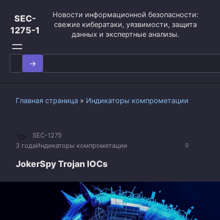
Перейти
Новости информационной безопасности:
к
SEC-
свежие кибератаки, уязвимости, защита
контенту
1275-1
данных и экспертные анализы.
Search
for:
Главная страница
»
Индикаторы компрометации
SEC-1275
3 года
Индикаторы компрометации
0
JokerSpy Trojan IOCs