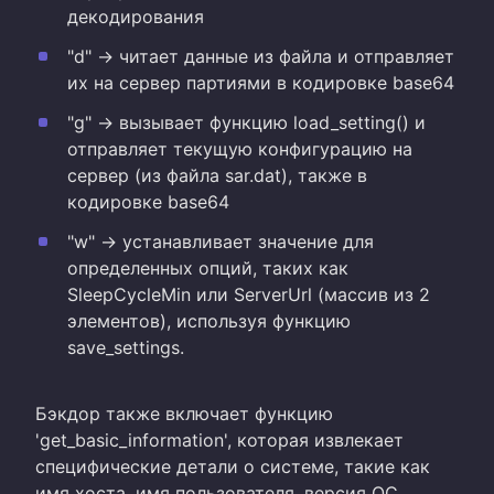
декодирования
"d" -> читает данные из файла и отправляет
их на сервер партиями в кодировке base64
"g" -> вызывает функцию load_setting() и
отправляет текущую конфигурацию на
сервер (из файла sar.dat), также в
кодировке base64
"w" -> устанавливает значение для
определенных опций, таких как
SleepCycleMin или ServerUrl (массив из 2
элементов), используя функцию
save_settings.
Бэкдор также включает функцию
'get_basic_information', которая извлекает
специфические детали о системе, такие как
имя хоста, имя пользователя, версия ОС,