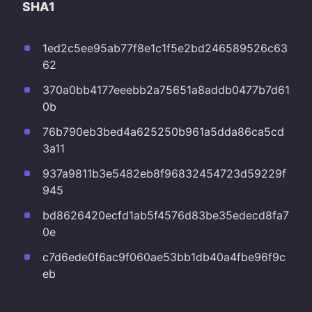
SHA1
1ed2c5ee95ab77f8e1c1f5e2bd246589526c63
62
370a0bb4177eeebb2a75651a8addb0477b7d61
0b
76b790eb3bed4a625250b961a5dda86ca5cd
3a11
937a9811b3e5482eb8f96832454723d59229f
945
bd8626420ecfd1ab5f4576d83be35edecd8fa7
0e
c7d6ede0f6ac9f060ae53bb1db40a4fbe96f9c
eb