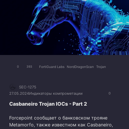
FortiGuard Labs
NordDragonScan
Trojan
0
393
SEC-1275
27.05.2024
Индикаторы компрометации
0
Casbaneiro Trojan IOCs - Part 2
Forcepoint сообщает о банковском трояне
Metamorfo, также известном как Casbaneiro,