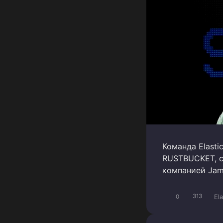
Команда Elasti
RUSTBUCKET, с
компанией Jamf
El
0
313