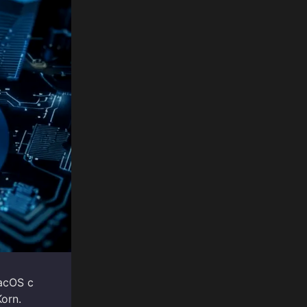
acOS с
orn.