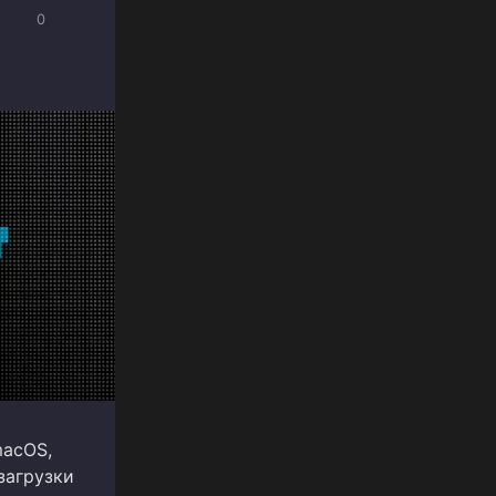
0
macOS,
загрузки