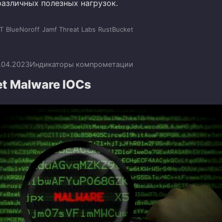
различных полезных нагрузок.
T
BlueNoroff
Jamf Threat Labs
RustBucket
.04.2023
Индикаторы компрометации
t Malware IOCs