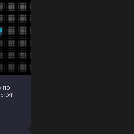
о ПО
orOff