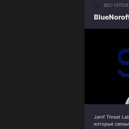
SEC-1275
26
BlueNoroff
Jamf Threat L
которые связы