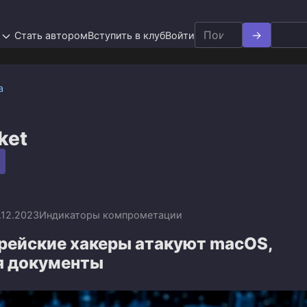
Search
Стать автором
Вступить в клуб
Войти
for:
а
ket
.12.2023
Индикаторы компрометации
рейские хакеры атакуют macOS,
я документы