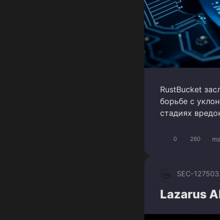
RustBucket за
борьбе с укло
стадиях вредо
m
0
260
SEC-1275
03
Lazarus A