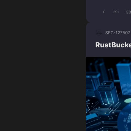
GB
0
291
SEC-1275
07
RustBucke