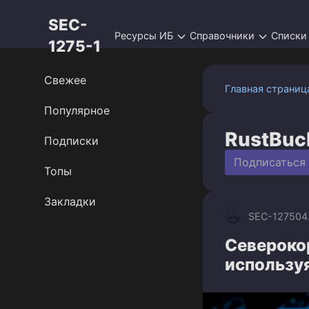
Перейти
SEC-
к
Ресурсы ИБ
Справочники
Списки
контенту
1275-1
Свежее
Главная страниц
Популярное
RustBuc
Подписки
Подписаться
Топы
Закладки
SEC-1275
04
Североко
использу