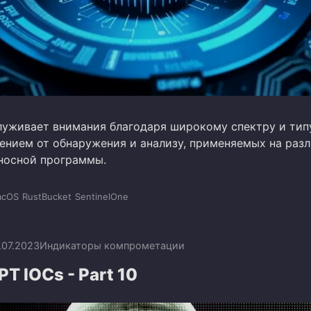
служивает внимания благодаря широкому спектру и тип
нением от обнаружения и анализу, применяемых на раз
носной программы.
acOS
RustBucket
SentinelOne
.07.2023
Индикаторы компрометации
PT IOCs - Part 10