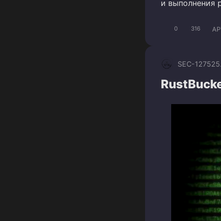
и выполнения 
AP
0
316
SEC-1275
25
RustBucke