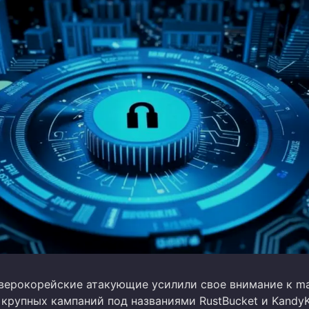
еверокорейские атакующие усилили свое внимание к m
крупных кампаний под названиями RustBucket и KandyK