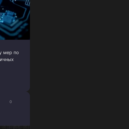
у мер по
личных
0