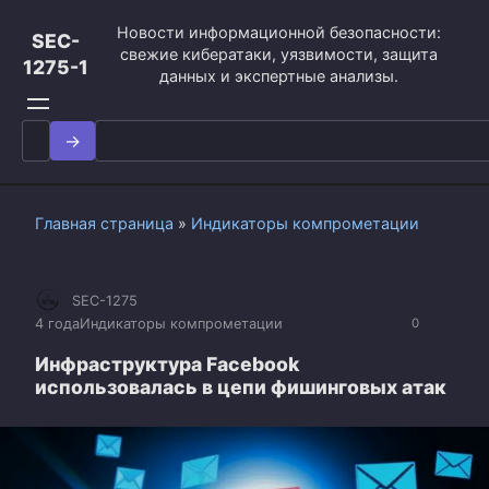
Перейти
Новости информационной безопасности:
к
SEC-
свежие кибератаки, уязвимости, защита
контенту
1275-1
данных и экспертные анализы.
Search
for:
Главная страница
»
Индикаторы компрометации
SEC-1275
4 года
Индикаторы компрометации
0
Инфраструктура Facebook
использовалась в цепи фишинговых атак