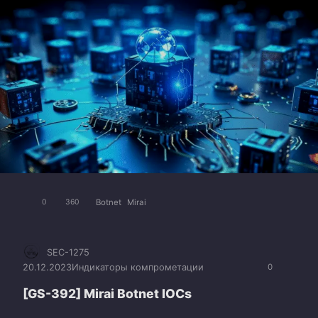
Botnet
Mirai
0
360
SEC-1275
20.12.2023
Индикаторы компрометации
0
[GS-392] Mirai Botnet IOCs