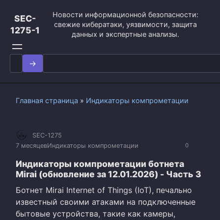
Перейти
Новости информационной безопасности:
к
SEC-
свежие кибератаки, уязвимости, защита
контенту
1275-1
данных и экспертные анализы.
Search
for:
Главная страница
»
Индикаторы компрометации
SEC-1275
7 месяцев
Индикаторы компрометации
0
Индикаторы компрометации ботнета
Mirai (обновление за 12.01.2026) - Часть 3
Ботнет Mirai Internet of Things (IoT), печально
известный своими атаками на подключенные
бытовые устройства, такие как камеры,