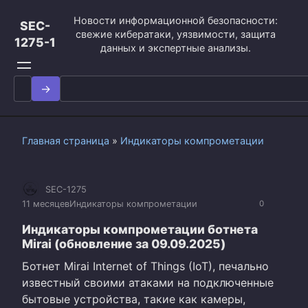
Перейти
Новости информационной безопасности:
к
SEC-
свежие кибератаки, уязвимости, защита
контенту
1275-1
данных и экспертные анализы.
Search
for:
Главная страница
»
Индикаторы компрометации
SEC-1275
11 месяцев
Индикаторы компрометации
0
Индикаторы компрометации ботнета
Mirai (обновление за 09.09.2025)
Ботнет Mirai Internet of Things (IoT), печально
известный своими атаками на подключенные
бытовые устройства, такие как камеры,